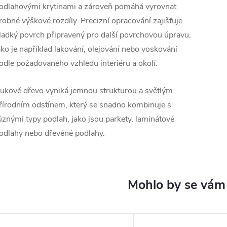
odlahovými krytinami a zároveň pomáhá vyrovnat
robné výškové rozdíly. Precizní opracování zajišťuje
ladký povrch připravený pro další povrchovou úpravu,
ako je například lakování, olejování nebo voskování
odle požadovaného vzhledu interiéru a okolí.
ukové dřevo vyniká jemnou strukturou a světlým
řírodním odstínem, který se snadno kombinuje s
ůznými typy podlah, jako jsou parkety, laminátové
odlahy nebo dřevěné podlahy.