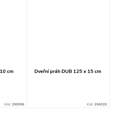
 10 cm
Dveřní práh DUB 125 x 15 cm
Dveřní 
Kód:
290006
Kód:
290020