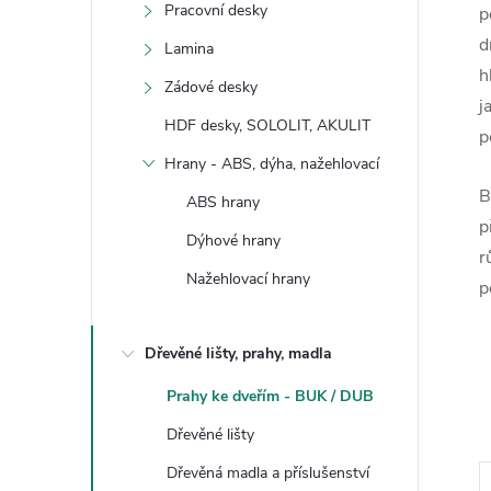
Pracovní desky
p
d
Lamina
h
Zádové desky
j
HDF desky, SOLOLIT, AKULIT
p
Hrany - ABS, dýha, nažehlovací
B
ABS hrany
p
Dýhové hrany
r
Nažehlovací hrany
p
Dřevěné lišty, prahy, madla
Prahy ke dveřím - BUK / DUB
Dřevěné lišty
Dřevěná madla a příslušenství