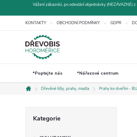
Přejít
Vážení zákazníci, po odeslání objednávky (NEZÁVAZNÉ) z 
na
obsah
KONTAKTY
OBCHODNÍ PODMÍNKY
GDPR
DO
*Poptejte nás
*Nářezové centrum
Dřevěné lišty, prahy, madla
Prahy ke dveřím - B
Domů
P
Přeskočit
Kategorie
kategorie
o