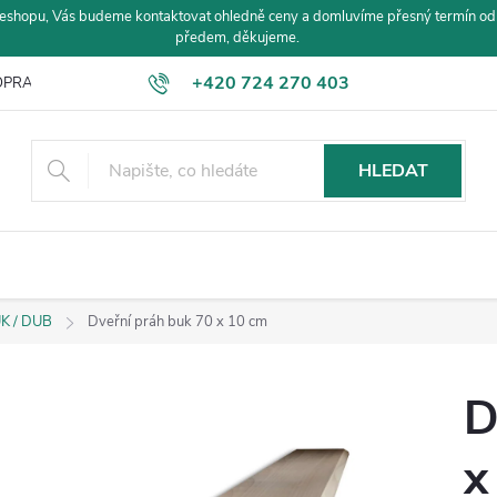
eshopu, Vás budeme kontaktovat ohledně ceny a domluvíme přesný termín od
předem, děkujeme.
+420 724 270 403
PRAVA A PLATBA
HLEDAT
UK / DUB
Dveřní práh buk 70 x 10 cm
D
x