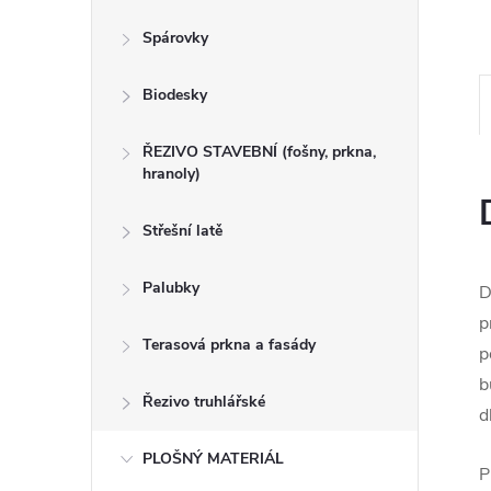
n
Spárovky
e
Biodesky
l
ŘEZIVO STAVEBNÍ (fošny, prkna,
hranoly)
Střešní latě
Palubky
D
p
Terasová prkna a fasády
p
b
Řezivo truhlářské
d
PLOŠNÝ MATERIÁL
P