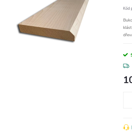
Kód 
Buko
klás
dřev
1
Měr
cena