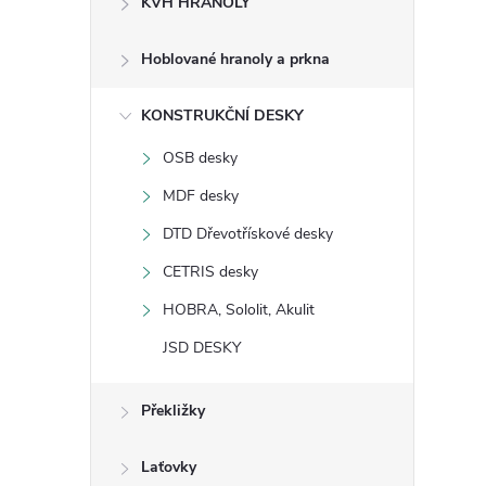
KVH HRANOLY
s
Hoblované hranoly a prkna
t
KONSTRUKČNÍ DESKY
r
OSB desky
a
MDF desky
n
DTD Dřevotřískové desky
CETRIS desky
n
HOBRA, Sololit, Akulit
í
JSD DESKY
p
Překližky
a
Laťovky