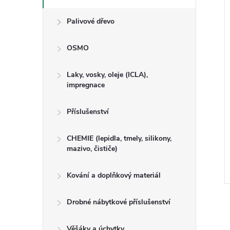
Palivové dřevo
OSMO
Laky, vosky, oleje (ICLA),
impregnace
Příslušenství
h DUB 125 x 15 cm
Dveřní práh DUB 90 x 15 cm
CHEMIE (lepidla, tmely, silikony,
mazivo, čističe)
Kování a doplňkový materiál
Kód:
290020
Kód:
290018
Drobné nábytkové příslušenství
Věšáky a úchytky