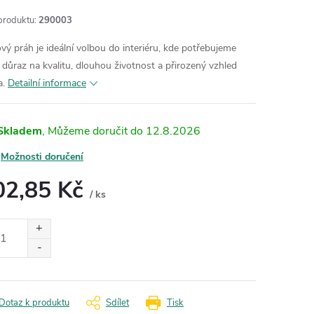
produktu:
290003
vý práh je ideální volbou do interiéru, kde potřebujeme
t důraz na kvalitu, dlouhou životnost a přirozený vzhled
a.
Detailní informace
Skladem
12.8.2026
Možnosti doručení
02,85 Kč
/ ks
ná
:
Dotaz k produktu
Sdílet
Tisk