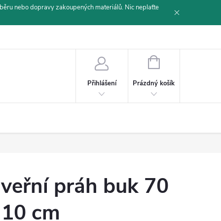
běru nebo dopravy zakoupených materiálů. Nic neplaťte
NÁKUPNÍ
KOŠÍK
Prázdný košík
Přihlášení
veřní práh buk 70
 10 cm