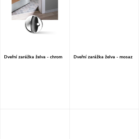
u
k
k
t
t
ů
ů
Dveřní zarážka želva - chrom
Dveřní zarážka želva - mosaz