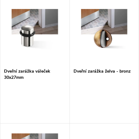
V
Nejdražší
z
ý
Nejprodávanější
e
p
Abecedně
n
i
í
s
p
Dveřní zarážka váleček
Dveřní zarážka želva - bronz
30x27mm
p
r
r
o
o
d
d
u