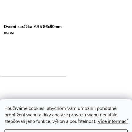
Dveřní zarážka AR5 86x90mm
nerez
O
v
Používáme cookies, abychom Vám umožnili pohodlné
l
prohlížení webu a díky analýze provozu webu neustále
zlepšovali jeho funkce, výkon a použitelnost.
Více informací
Z
á