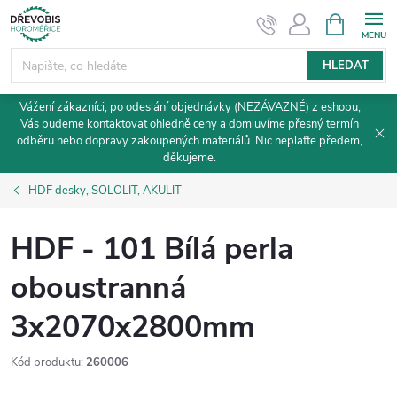
Přejít
NÁKUPNÍ
KOŠÍK
na
obsah
HLEDAT
Vážení zákazníci, po odeslání objednávky (NEZÁVAZNÉ) z eshopu,
Vás budeme kontaktovat ohledně ceny a domluvíme přesný termín
odběru nebo dopravy zakoupených materiálů. Nic neplaťte předem,
děkujeme.
HDF desky, SOLOLIT, AKULIT
HDF - 101 Bílá perla
oboustranná
3x2070x2800mm
Kód produktu:
260006