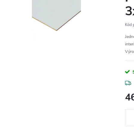
3
Kód 
Jedn
inte
Výro
4
Měr
cena