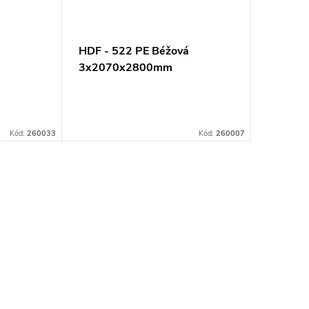
HDF - 522 PE Béžová
3x2070x2800mm
Kód:
260033
Kód:
260007