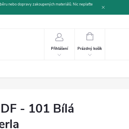
běru nebo dopravy zakoupených materiálů. Nic neplaťte
NÁKUPNÍ
KOŠÍK
Prázdný košík
Přihlášení
DF - 101 Bílá
erla