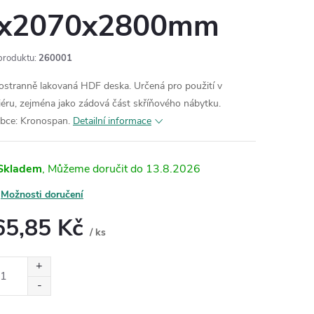
x2070x2800mm
produktu:
260001
ostranně lakovaná HDF deska. Určená pro použití v
riéru, zejména jako zádová část skříňového nábytku.
bce: Kronospan.
Detailní informace
Skladem
13.8.2026
Možnosti doručení
65,85 Kč
/ ks
ná
: