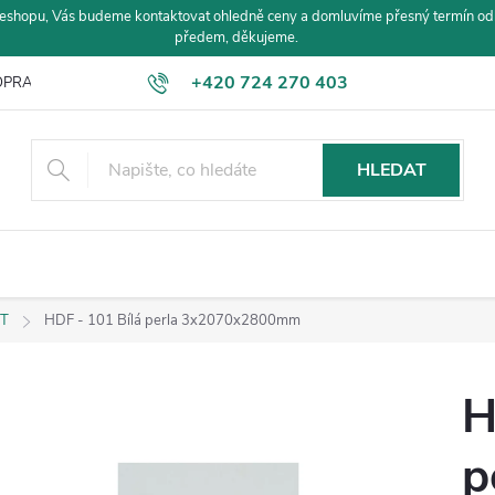
eshopu, Vás budeme kontaktovat ohledně ceny a domluvíme přesný termín od
předem, děkujeme.
+420 724 270 403
PRAVA A PLATBA
HLEDAT
IT
HDF - 101 Bílá perla 3x2070x2800mm
H
p