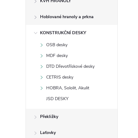
KVH HRANOLY
s
Hoblované hranoly a prkna
t
KONSTRUKČNÍ DESKY
r
OSB desky
a
MDF desky
n
DTD Dřevotřískové desky
CETRIS desky
n
HOBRA, Sololit, Akulit
í
JSD DESKY
p
Překližky
a
Laťovky