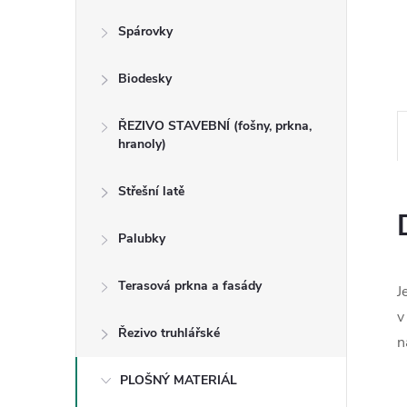
n
Spárovky
e
Biodesky
l
ŘEZIVO STAVEBNÍ (fošny, prkna,
hranoly)
Střešní latě
Palubky
Terasová prkna a fasády
J
v
Řezivo truhlářské
n
PLOŠNÝ MATERIÁL