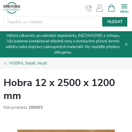
Přejít
NÁKUPNÍ
KOŠÍK
na
obsah
HLEDAT
Vážení zákazníci, po odeslání objednávky (NEZÁVAZNÉ) z eshopu,
Vás budeme kontaktovat ohledně ceny a domluvíme přesný termín
odběru nebo dopravy zakoupených materiálů. Nic neplaťte předem,
děkujeme.
HOBRA, Sololit, Akulit
Hobra 12 x 2500 x 1200
mm
Kód produktu:
180003