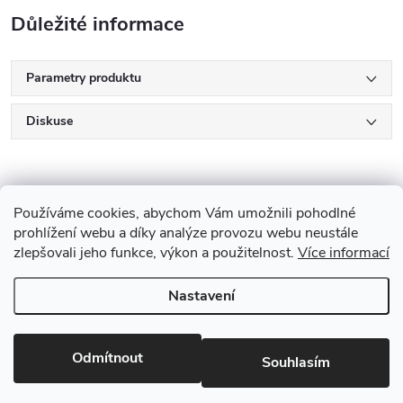
Důležité informace
Parametry produktu
Diskuse
Používáme cookies, abychom Vám umožnili pohodlné
prohlížení webu a díky analýze provozu webu neustále
zlepšovali jeho funkce, výkon a použitelnost.
Více informací
Z
Nastavení
Copyright 2026
Drevobis Horoměřice
. Všechna práva vyhrazena.
Upravit
á
nastavení cookies
Vytvořil Shoptet
p
Odmítnout
Souhlasím
Partner: Mega Creative