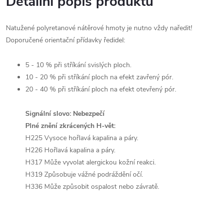
Detailní popis produktu
Natužené polyretanové nátěrové hmoty je nutno vždy naředit!
Doporučené orientační přídavky ředidel:
5 - 10 % při stříkání svislých ploch.
10 - 20 % při stříkání ploch na efekt zavřený pór.
20 - 40 % při stříkání ploch na efekt otevřený pór.
Signální slovo: Nebezpečí
Plné znění zkrácených H-vět:
H225 Vysoce hořlavá kapalina a páry.
H226 Hořlavá kapalina a páry.
H317 Může vyvolat alergickou kožní reakci.
H319 Způsobuje vážné podráždění očí.
H336 Může způsobit ospalost nebo závratě.