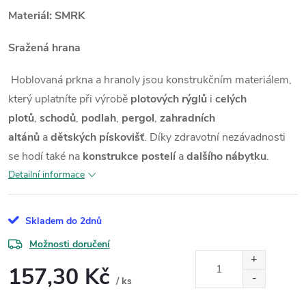
Materiál: SMRK
Sražená hrana
Hoblovaná prkna a hranoly jsou konstrukčním materiálem,
který uplatníte při výrobě
plotových rýglů
i
celých
plotů
,
schodů
,
podlah
,
pergol
,
zahradních
altánů
a
dětských pískovišť
. Díky zdravotní nezávadnosti
se hodí také na
konstrukce postelí
a
dalšího nábytku
.
Detailní informace
Skladem do 2dnů
Možnosti doručení
157,30 Kč
/ ks
Měrná