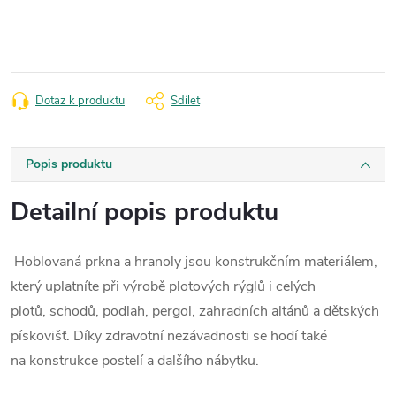
cena:
Dotaz k produktu
Sdílet
Popis produktu
Detailní popis produktu
Hoblovaná prkna a hranoly jsou konstrukčním materiálem,
který uplatníte při výrobě
plotových rýglů
i
celých
plotů,
schodů,
podlah, pergol,
zahradních altánů
a
dětských
pískovišť. Díky zdravotní nezávadnosti se hodí také
na
konstrukce postelí
a
dalšího nábytku.