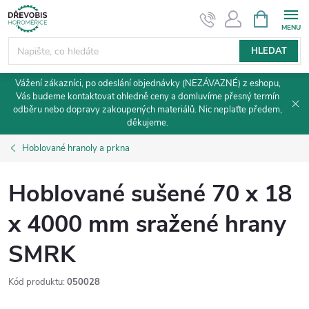
Přejít
NÁKUPNÍ
KOŠÍK
na
obsah
HLEDAT
Vážení zákazníci, po odeslání objednávky (NEZÁVAZNÉ) z eshopu,
Vás budeme kontaktovat ohledně ceny a domluvíme přesný termín
odběru nebo dopravy zakoupených materiálů. Nic neplaťte předem,
děkujeme.
Hoblované hranoly a prkna
Hoblované sušené 70 x 18
x 4000 mm sražené hrany
SMRK
Kód produktu:
050028