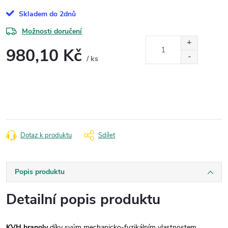
Skladem do 2dnů
Možnosti doručení
980,10 Kč
/ ks
Měrná
cena:
Dotaz k produktu
Sdílet
Popis produktu
Detailní popis produktu
KVH hranoly
díky svým mechanicko-fyzikálním vlastnostem