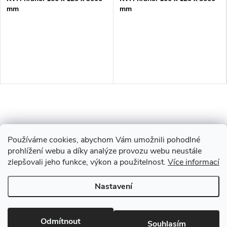
mm
mm
Používáme cookies, abychom Vám umožnili pohodlné
prohlížení webu a díky analýze provozu webu neustále
zlepšovali jeho funkce, výkon a použitelnost.
Více informací
Z
Nastavení
Copyright 2026
Drevobis Horoměřice
. Všechna práva vyhrazena.
Upravit
á
nastavení cookies
Vytvořil Shoptet
Odmítnout
Souhlasím