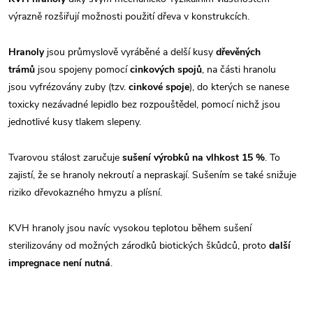
výrazně rozšiřují možnosti použití dřeva v konstrukcích.
Hranoly
jsou průmyslově vyráběné a delší kusy
dřevěných
trámů
jsou spojeny pomocí
cinkových spojů
, na části hranolu
jsou vyfrézovány zuby (tzv.
cinkové spoje
), do kterých se nanese
toxicky nezávadné lepidlo bez rozpouštědel, pomocí nichž jsou
jednotlivé kusy tlakem slepeny.
Tvarovou stálost zaručuje
sušení výrobků na vlhkost 15 %
. To
zajistí, že se hranoly nekroutí a nepraskají. Sušením se také snižuje
riziko dřevokazného hmyzu a plísní.
KVH hranoly jsou navíc vysokou teplotou během sušení
sterilizovány od možných zárodků biotických škůdců, proto
další
impregnace není nutná
.