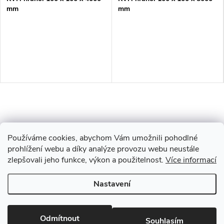
mm
mm
Používáme cookies, abychom Vám umožnili pohodlné
prohlížení webu a díky analýze provozu webu neustále
zlepšovali jeho funkce, výkon a použitelnost.
Více informací
Z
Nastavení
Copyright 2026
Drevobis Horoměřice
. Všechna práva vyhrazena.
Upravit
á
nastavení cookies
Vytvořil Shoptet
Odmítnout
Souhlasím