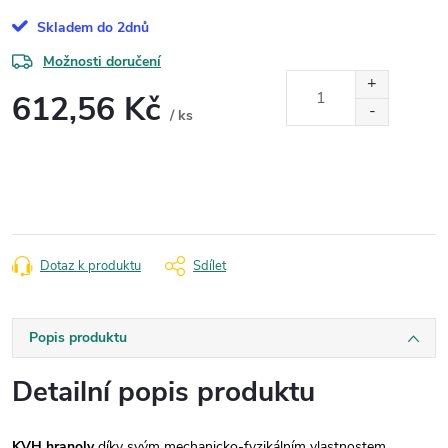
Skladem do 2dnů
Možnosti doručení
612,56 Kč
/ ks
Měrná
cena:
Dotaz k produktu
Sdílet
Popis produktu
Detailní popis produktu
KVH hranoly
díky svým mechanicko-fyzikálním vlastnostem