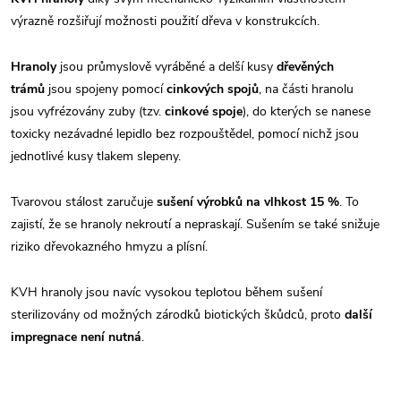
výrazně rozšiřují možnosti použití dřeva v konstrukcích.
Hranoly
jsou průmyslově vyráběné a delší kusy
dřevěných
trámů
jsou spojeny pomocí
cinkových spojů
, na části hranolu
jsou vyfrézovány zuby (tzv.
cinkové spoje
), do kterých se nanese
toxicky nezávadné lepidlo bez rozpouštědel, pomocí nichž jsou
jednotlivé kusy tlakem slepeny.
Tvarovou stálost zaručuje
sušení výrobků na vlhkost 15 %
. To
zajistí, že se hranoly nekroutí a nepraskají. Sušením se také snižuje
riziko dřevokazného hmyzu a plísní.
KVH hranoly jsou navíc vysokou teplotou během sušení
sterilizovány od možných zárodků biotických škůdců, proto
další
impregnace není nutná
.