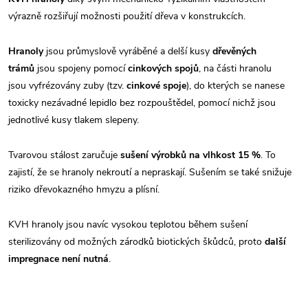
výrazně rozšiřují možnosti použití dřeva v konstrukcích.
Hranoly
jsou průmyslově vyráběné a delší kusy
dřevěných
trámů
jsou spojeny pomocí
cinkových spojů
, na části hranolu
jsou vyfrézovány zuby (tzv.
cinkové spoje
), do kterých se nanese
toxicky nezávadné lepidlo bez rozpouštědel, pomocí nichž jsou
jednotlivé kusy tlakem slepeny.
Tvarovou stálost zaručuje
sušení výrobků na vlhkost 15 %
. To
zajistí, že se hranoly nekroutí a nepraskají. Sušením se také snižuje
riziko dřevokazného hmyzu a plísní.
KVH hranoly jsou navíc vysokou teplotou během sušení
sterilizovány od možných zárodků biotických škůdců, proto
další
impregnace není nutná
.