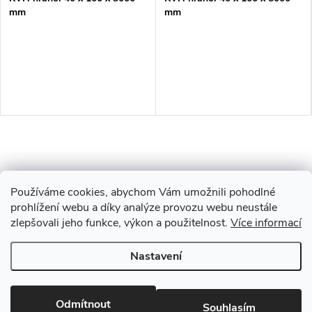
mm
mm
Používáme cookies, abychom Vám umožnili pohodlné
prohlížení webu a díky analýze provozu webu neustále
zlepšovali jeho funkce, výkon a použitelnost.
Více informací
Z
Nastavení
Copyright 2026
Drevobis Horoměřice
. Všechna práva vyhrazena.
Upravit
á
nastavení cookies
Vytvořil Shoptet
Odmítnout
Souhlasím