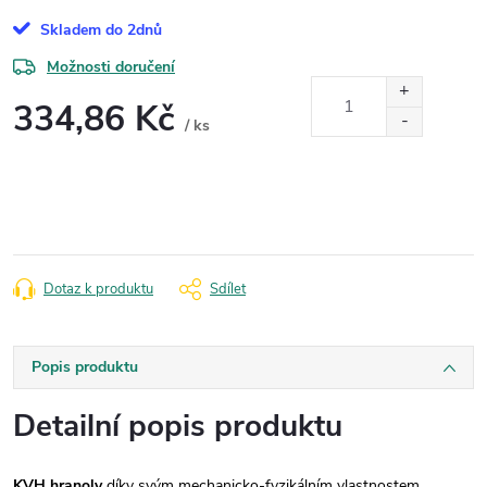
Skladem do 2dnů
Možnosti doručení
334,86 Kč
/ ks
Měrná
cena:
Dotaz k produktu
Sdílet
Popis produktu
Detailní popis produktu
KVH hranoly
díky svým mechanicko-fyzikálním vlastnostem