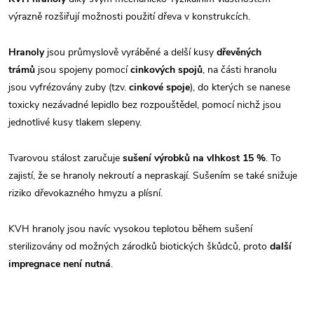
výrazně rozšiřují možnosti použití dřeva v konstrukcích.
Hranoly
jsou průmyslově vyráběné a delší kusy
dřevěných
trámů
jsou spojeny pomocí
cinkových spojů
, na části hranolu
jsou vyfrézovány zuby (tzv.
cinkové spoje
), do kterých se nanese
toxicky nezávadné lepidlo bez rozpouštědel, pomocí nichž jsou
jednotlivé kusy tlakem slepeny.
Tvarovou stálost zaručuje
sušení výrobků na vlhkost 15 %
. To
zajistí, že se hranoly nekroutí a nepraskají. Sušením se také snižuje
riziko dřevokazného hmyzu a plísní.
KVH hranoly jsou navíc vysokou teplotou během sušení
sterilizovány od možných zárodků biotických škůdců, proto
další
impregnace není nutná
.