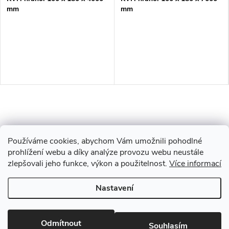
mm
mm
Používáme cookies, abychom Vám umožnili pohodlné
prohlížení webu a díky analýze provozu webu neustále
zlepšovali jeho funkce, výkon a použitelnost.
Více informací
Z
Nastavení
Copyright 2026
Drevobis Horoměřice
. Všechna práva vyhrazena.
Upravit
á
nastavení cookies
Vytvořil Shoptet
Odmítnout
Souhlasím