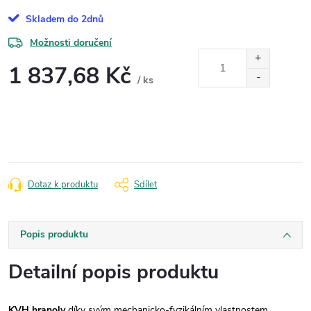
Skladem do 2dnů
Možnosti doručení
1 837,68 Kč
/ ks
Měrná
cena:
Dotaz k produktu
Sdílet
Popis produktu
Detailní popis produktu
KVH hranoly
díky svým mechanicko-fyzikálním vlastnostem