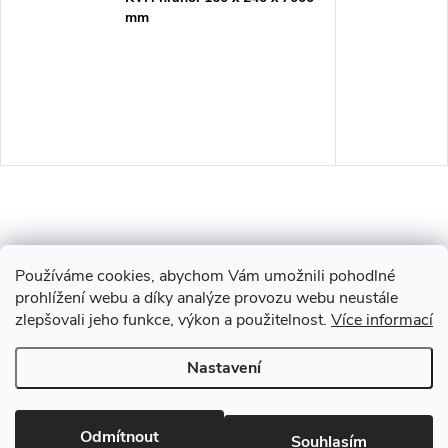
mm
Používáme cookies, abychom Vám umožnili pohodlné
prohlížení webu a díky analýze provozu webu neustále
zlepšovali jeho funkce, výkon a použitelnost.
Více informací
Z
Nastavení
Copyright 2026
Drevobis Horoměřice
. Všechna práva vyhrazena.
Upravit
á
nastavení cookies
Vytvořil Shoptet
Odmítnout
Souhlasím