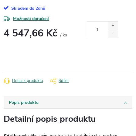
Skladem do 2dnů
Možnosti doručení
4 547,66 Kč
/ ks
Měrná
cena:
Dotaz k produktu
Sdílet
Popis produktu
Detailní popis produktu
KVH hranoly
díky svým mechanicko-fyzikálním vlastnostem