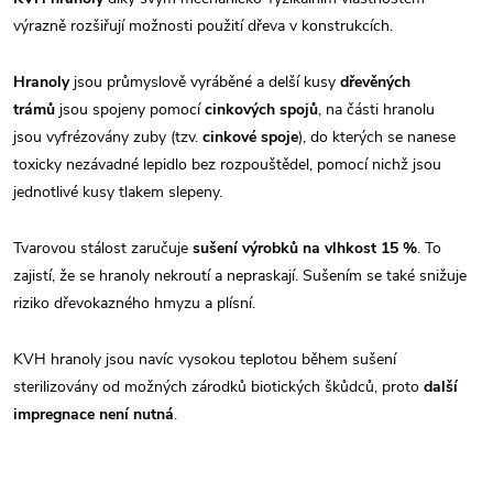
výrazně rozšiřují možnosti použití dřeva v konstrukcích.
Hranoly
jsou průmyslově vyráběné a delší kusy
dřevěných
trámů
jsou spojeny pomocí
cinkových spojů
, na části hranolu
jsou vyfrézovány zuby (tzv.
cinkové spoje
), do kterých se nanese
toxicky nezávadné lepidlo bez rozpouštědel, pomocí nichž jsou
jednotlivé kusy tlakem slepeny.
Tvarovou stálost zaručuje
sušení výrobků na vlhkost 15 %
. To
zajistí, že se hranoly nekroutí a nepraskají. Sušením se také snižuje
riziko dřevokazného hmyzu a plísní.
KVH hranoly jsou navíc vysokou teplotou během sušení
sterilizovány od možných zárodků biotických škůdců, proto
další
impregnace není nutná
.