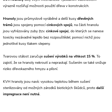
výrazně rozšiřují možnosti použití dřeva v konstrukcích.
Hranoly
jsou průmyslově vyráběné a delší kusy
dřevěných
trámů
jsou spojeny pomocí
cinkových spojů
, na části hranolu
jsou vyfrézovány zuby (tzv.
cinkové spoje
), do kterých se nanese
toxicky nezávadné lepidlo bez rozpouštědel, pomocí nichž jsou
jednotlivé kusy tlakem slepeny.
Tvarovou stálost zaručuje
sušení výrobků na vlhkost 15 %
. To
zajistí, že se hranoly nekroutí a nepraskají. Sušením se také snižuje
riziko dřevokazného hmyzu a plísní.
KVH hranoly jsou navíc vysokou teplotou během sušení
sterilizovány od možných zárodků biotických škůdců, proto
další
impregnace není nutná
.