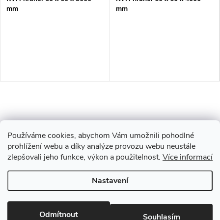
mm
mm
Používáme cookies, abychom Vám umožnili pohodlné
prohlížení webu a díky analýze provozu webu neustále
zlepšovali jeho funkce, výkon a použitelnost.
Více informací
Z
Nastavení
Copyright 2026
Drevobis Horoměřice
. Všechna práva vyhrazena.
Upravit
á
nastavení cookies
Vytvořil Shoptet
Odmítnout
Souhlasím