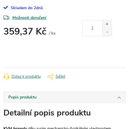
Skladem do 2dnů
Možnosti doručení
359,37 Kč
/ ks
Měrná
cena:
Dotaz k produktu
Sdílet
Popis produktu
Detailní popis produktu
KVH hranoly
díky svým mechanicko-fyzikálním vlastnostem