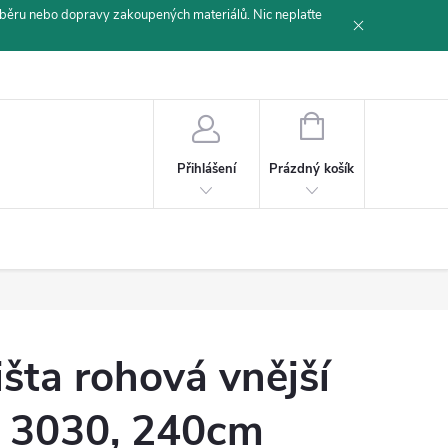
běru nebo dopravy zakoupených materiálů. Nic neplaťte
NÁKUPNÍ
KOŠÍK
Prázdný košík
Přihlášení
išta rohová vnější
 3030, 240cm