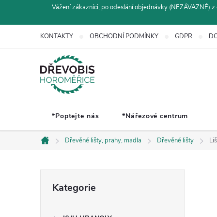
Přejít
Vážení zákazníci, po odeslání objednávky (NEZÁVAZNÉ) z 
na
obsah
KONTAKTY
OBCHODNÍ PODMÍNKY
GDPR
DO
*Poptejte nás
*Nářezové centrum
Dřevěné lišty, prahy, madla
Dřevěné lišty
Li
Domů
P
Přeskočit
Kategorie
kategorie
o