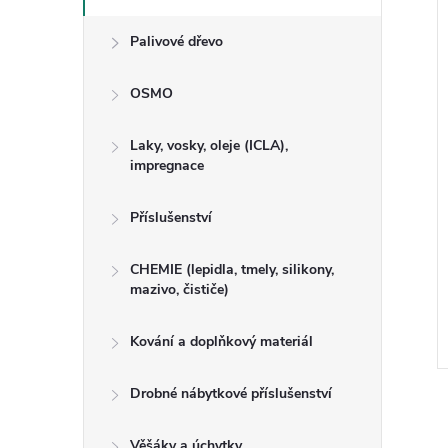
Palivové dřevo
OSMO
Laky, vosky, oleje (ICLA),
impregnace
Příslušenství
 K 2504, 240cm
Lišta podlahová P 3622,
CHEMIE (lepidla, tmely, silikony,
240cm
mazivo, čističe)
Kování a doplňkový materiál
Kód:
470006
Kód:
470017
Drobné nábytkové příslušenství
Věšáky a úchytky