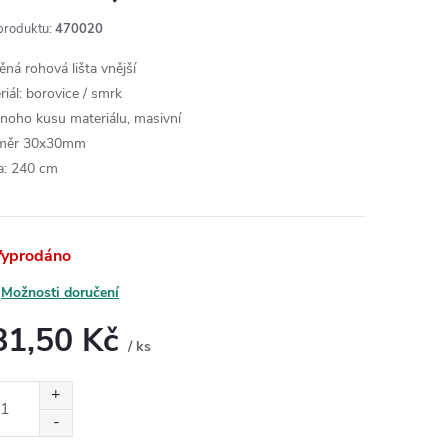
produktu:
470020
ěná rohová lišta vnější
riál: borovice / smrk
dnoho kusu materiálu, masivní
měr 30x30mm
a: 240 cm
yprodáno
Možnosti doručení
81,50 Kč
/ ks
ná
: