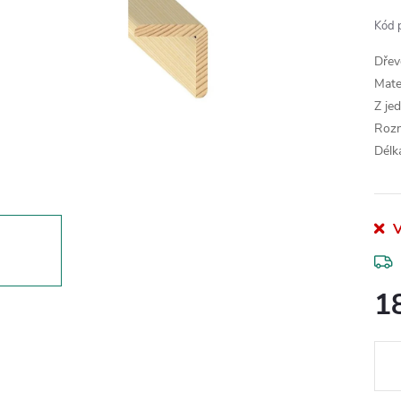
Kód 
Dřev
Mate
Z je
Roz
Délk
V
1
Měr
cena