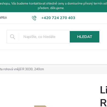
eshopu, Vás budeme kontaktovat ohledně ceny a domluvíme přesný termín od
předem, děkujeme.
+420 724 270 403
PRAVA A PLATBA
HLEDAT
šta rohová vnější R 3030, 240cm
L
R