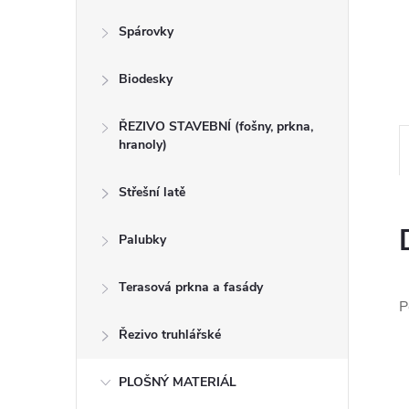
n
Spárovky
e
Biodesky
l
ŘEZIVO STAVEBNÍ (fošny, prkna,
hranoly)
Střešní latě
Palubky
Terasová prkna a fasády
P
Řezivo truhlářské
PLOŠNÝ MATERIÁL