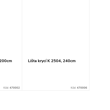
, 200cm
Lišta krycí K 2504, 240cm
Lišta p
240cm
Kód:
470002
Kód:
470006