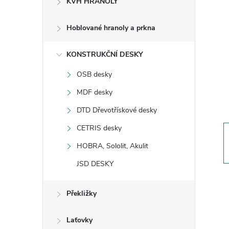
KVH HRANOLY
s
Hoblované hranoly a prkna
t
KONSTRUKČNÍ DESKY
r
OSB desky
a
MDF desky
n
DTD Dřevotřískové desky
CETRIS desky
n
HOBRA, Sololit, Akulit
í
JSD DESKY
p
Překližky
a
Laťovky