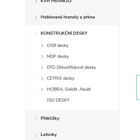
KVH HRANOLY
s
Hoblované hranoly a prkna
t
KONSTRUKČNÍ DESKY
r
OSB desky
a
MDF desky
n
DTD Dřevotřískové desky
CETRIS desky
n
HOBRA, Sololit, Akulit
í
JSD DESKY
p
Překližky
a
Laťovky