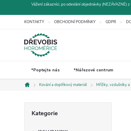
Přejít
Vážení zákazníci, po odeslání objednávky (NEZÁVAZNÉ) z 
na
obsah
KONTAKTY
OBCHODNÍ PODMÍNKY
GDPR
DO
*Poptejte nás
*Nářezové centrum
Kování a doplňkový materiál
Mřížky, vzdušníky a
Domů
P
Přeskočit
Kategorie
kategorie
o