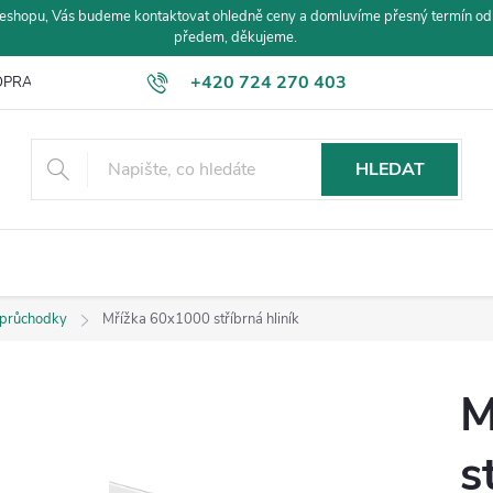
eshopu, Vás budeme kontaktovat ohledně ceny a domluvíme přesný termín od
předem, děkujeme.
+420 724 270 403
PRAVA A PLATBA
HLEDAT
 průchodky
Mřížka 60x1000 stříbrná hliník
M
s