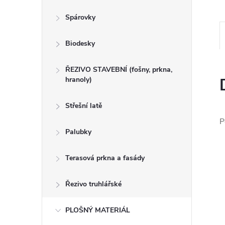
n
Spárovky
e
Biodesky
l
ŘEZIVO STAVEBNÍ (fošny, prkna,
hranoly)
Střešní latě
P
Palubky
Terasová prkna a fasády
Řezivo truhlářské
PLOŠNÝ MATERIÁL