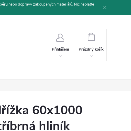
běru nebo dopravy zakoupených materiálů. Nic neplaťte
NÁKUPNÍ
KOŠÍK
Prázdný košík
Přihlášení
řížka 60x1000
tříbrná hliník