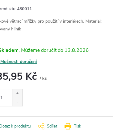
produktu:
480011
kové větrací mřížky pro použití v interiérech.
Materiál:
ovaný hliník
Skladem
13.8.2026
Možnosti doručení
35,95 Kč
/ ks
ná
:
Dotaz k produktu
Sdílet
Tisk