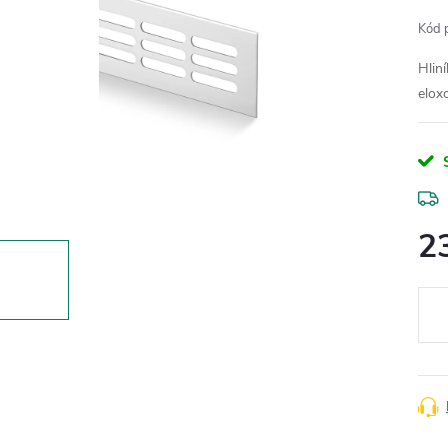
Kód 
Hliní
elox
2
Měr
cena