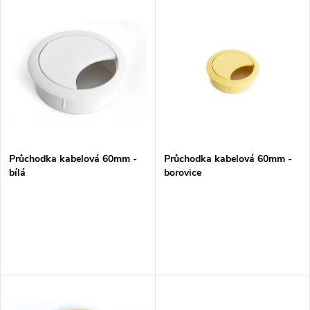
V
Nejdražší
z
ý
Nejprodávanější
e
p
Abecedně
n
i
í
s
p
Průchodka kabelová 60mm -
Průchodka kabelová 60mm -
bílá
borovice
p
r
r
o
o
d
d
u