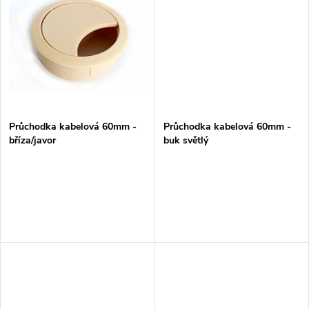
u
k
k
t
t
ů
ů
Průchodka kabelová 60mm -
Průchodka kabelová 60mm -
bříza/javor
buk světlý