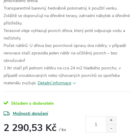
jehličnatého dřeva!
Transparentně barevný, hedvábně polomatný, k použití venku.
Zvláště se doporučují na dřevěné terasy, zahradní nábytek a dřevěné
přístřešky.
Terasové oleje vyhlazují povrch dřeva, který poté odpuzuje vodu a
nečistoty.
Počet nátěrů: U dřeva bez povrchové úpravy dva nátěry; v případě
renovace stačí zpravidla jeden nátěr na očištěný povrch – bez
obrušování!
1 litr stačí při jednom nátěru na cca 24 m2 hladkého povrchu, v
případě vroubkovaných nebo rýhovaných povrchů se spotřeba
materiálu zvyšuje.
Detailní informace
Skladem u dodavatele
Možnosti doručení
2 290,53 Kč
/ ks