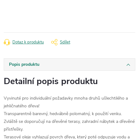
Měrná
cena:
Dotaz k produktu
Sdílet
Popis produktu
Detailní popis produktu
Vyvinuté pro individuální požadavky mnoha druhů ušlechtilého a
jehličnatého dřeva!
Transparentně barevný, hedvábně polomatný, k použití venku.
Zvláště se doporučují na dřevěné terasy, zahradní nábytek a dřevěné
přístřešky.
Terasové oleje vyhlazují povrch dřeva, který poté odpuzuje vodu a