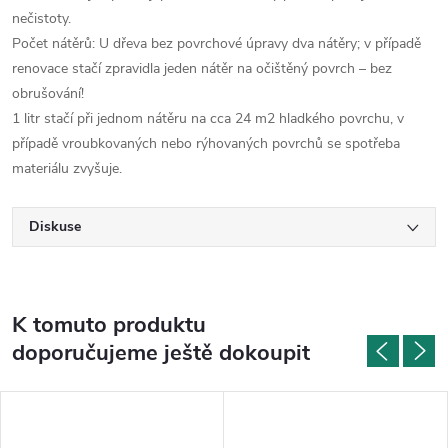
nečistoty.
Počet nátěrů: U dřeva bez povrchové úpravy dva nátěry; v případě
renovace stačí zpravidla jeden nátěr na očištěný povrch – bez
obrušování!
1 litr stačí při jednom nátěru na cca 24 m2 hladkého povrchu, v
případě vroubkovaných nebo rýhovaných povrchů se spotřeba
materiálu zvyšuje.
Diskuse
K tomuto produktu
doporučujeme ještě dokoupit