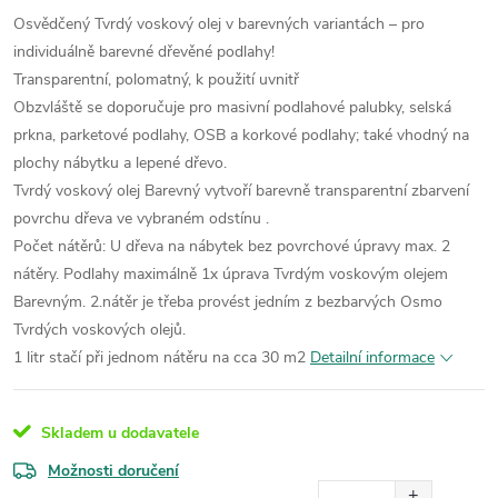
Osvědčený Tvrdý voskový olej v barevných variantách – pro
individuálně barevné dřevěné podlahy!
Transparentní, polomatný, k použití uvnitř
Obzvláště se doporučuje pro masivní podlahové palubky, selská
prkna, parketové podlahy, OSB a korkové podlahy; také vhodný na
plochy nábytku a lepené dřevo.
Tvrdý voskový olej Barevný vytvoří barevně transparentní zbarvení
povrchu dřeva ve vybraném odstínu .
Počet nátěrů: U dřeva na nábytek bez povrchové úpravy max. 2
nátěry. Podlahy maximálně 1x úprava Tvrdým voskovým olejem
Barevným. 2.nátěr je třeba provést jedním z bezbarvých Osmo
Tvrdých voskových olejů.
1 litr stačí při jednom nátěru na cca 30 m2
Detailní informace
Skladem u dodavatele
Možnosti doručení