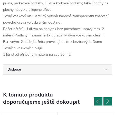
prkna, parketové podlahy, OSB a korkové podlahy; také vhodný na
plochy nábytku a lepené dřevo.
Tvrdý voskový olej Barevný vytvoří barevně transparentní zbarvení
povrchu dřeva ve vybraném odstínu .
Počet nátěrů: U dřeva na nábytek bez povrchové úpravy max. 2
nátěry. Podlahy maximálně 1x úprava Tvrdým voskovým olejem
Barevným. 2.nátěr je třeba provést jedním z bezbarvých Osmo
Tvrdých voskových olejů.
1 litr stačí při jednom nátěru na cca 30 m2
Diskuse
K tomuto produktu
doporučujeme ještě dokoupit