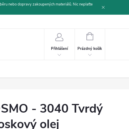
běru nebo dopravy zakoupených materiálů. Nic neplaťte
NÁKUPNÍ
KOŠÍK
Prázdný košík
Přihlášení
SMO - 3040 Tvrdý
oskový olej