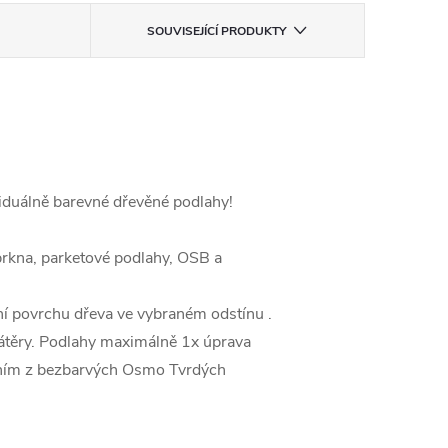
SOUVISEJÍCÍ PRODUKTY
iduálně barevné dřevěné podlahy!
prkna, parketové podlahy, OSB a
ní povrchu dřeva ve vybraném odstínu .
átěry. Podlahy maximálně 1x úprava
dním z bezbarvých Osmo Tvrdých