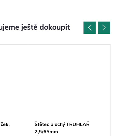
jeme ještě dokoupit
ček,
Štětec plochý TRUHLÁŘ
OSMO - 
2,5/65mm
natírání