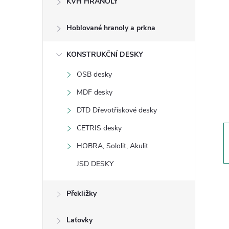
KVH HRANOLY
s
Hoblované hranoly a prkna
t
KONSTRUKČNÍ DESKY
r
OSB desky
a
MDF desky
n
DTD Dřevotřískové desky
CETRIS desky
n
HOBRA, Sololit, Akulit
í
JSD DESKY
p
Překližky
a
Laťovky