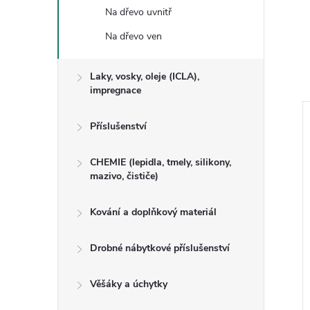
Na dřevo uvnitř
Na dřevo ven
Laky, vosky, oleje (ICLA),
impregnace
Příslušenství
CHEMIE (lepidla, tmely, silikony,
mazivo, čističe)
Kování a doplňkový materiál
Drobné nábytkové příslušenství
ochý TRUHLÁŘ
OSMO - Náhradní válečky k
Věšáky a úchytky
natírání a válečkování