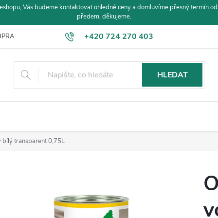
eshopu, Vás budeme kontaktovat ohledně ceny a domluvíme přesný termín od
předem, děkujeme.
+420 724 270 403
PRAVA A PLATBA
HLEDAT
bílý transparent 0,75L
O
v