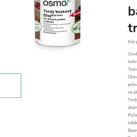
b
t
Kód 
Osvě
indi
Tran
Obzv
prkn
na p
Tvrd
zbar
Poče
nátě
Bare