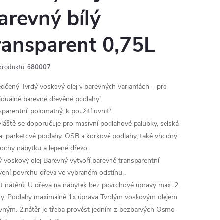
arevný bílý
ransparent 0,75L
produktu:
680007
dčený Tvrdý voskový olej v barevných variantách – pro
viduálně barevné dřevěné podlahy!
sparentní, polomatný, k použití uvnitř
láště se doporučuje pro masivní podlahové palubky, selská
a, parketové podlahy, OSB a korkové podlahy; také vhodný
lochy nábytku a lepené dřevo.
ý voskový olej Barevný vytvoří barevně transparentní
vení povrchu dřeva ve vybraném odstínu .
t nátěrů: U dřeva na nábytek bez povrchové úpravy max. 2
ry. Podlahy maximálně 1x úprava Tvrdým voskovým olejem
vným. 2.nátěr je třeba provést jedním z bezbarvých Osmo