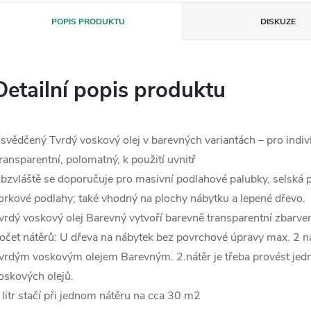
POPIS PRODUKTU
DISKUZE
Detailní popis produktu
svědčený Tvrdý voskový olej v barevných variantách – pro indiv
ransparentní, polomatný, k použití uvnitř
bzvláště se doporučuje pro masivní podlahové palubky, selská 
orkové podlahy; také vhodný na plochy nábytku a lepené dřevo.
vrdý voskový olej Barevný vytvoří barevně transparentní zbarve
očet nátěrů: U dřeva na nábytek bez povrchové úpravy max. 2 n
vrdým voskovým olejem Barevným. 2.nátěr je třeba provést je
oskových olejů.
 litr stačí při jednom nátěru na cca 30 m2