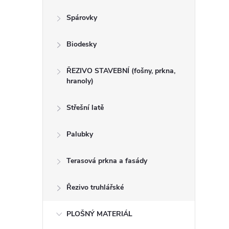
n
Spárovky
e
Biodesky
l
ŘEZIVO STAVEBNÍ (fošny, prkna,
hranoly)
Střešní latě
Palubky
Terasová prkna a fasády
Řezivo truhlářské
PLOŠNÝ MATERIÁL