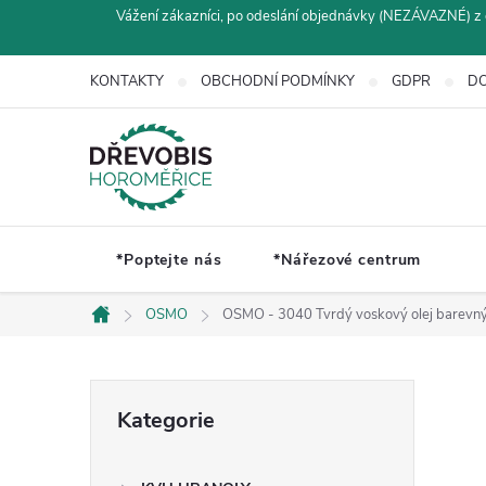
Přejít
Vážení zákazníci, po odeslání objednávky (NEZÁVAZNÉ) z 
na
obsah
KONTAKTY
OBCHODNÍ PODMÍNKY
GDPR
DO
*Poptejte nás
*Nářezové centrum
OSMO
OSMO - 3040 Tvrdý voskový olej barevný 
Domů
P
Přeskočit
Kategorie
kategorie
o