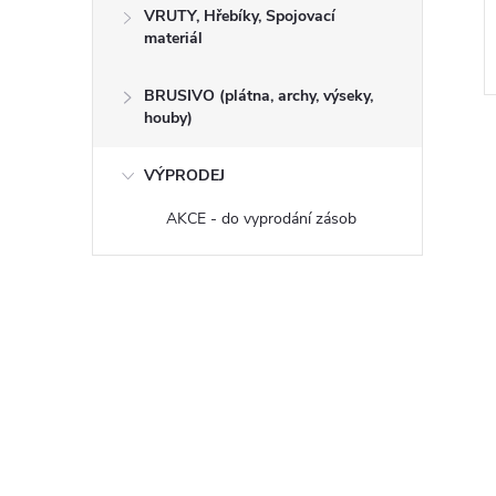
palubek/nábytku
VRUTY, Hřebíky, Spojovací
materiál
Kód:
600050
Kód:
600042
BRUSIVO (plátna, archy, výseky,
houby)
VÝPRODEJ
AKCE - do vyprodání zásob