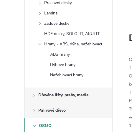
Pracovní desky
Lamina
Zádové desky
HDF desky, SOLOLIT, AKULIT
Hrany - ABS, dýha, nažehlovací
ABS hrany
O
Dýhové hrany
T
Nažehlovací hrany
O
k
T
Dřevěné lišty, prahy, madla
P
T
Palivové dřevo
v
1
OSMO