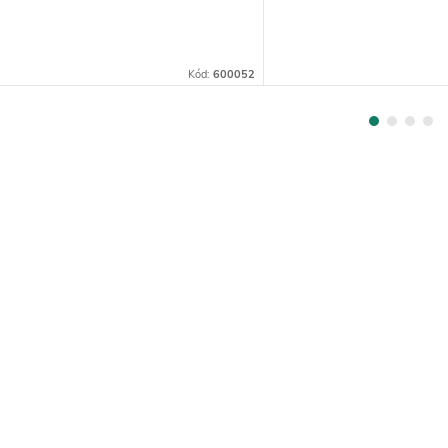
váleček
Kód:
600052