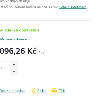
ých voskových olejů.
tr stačí při jednom nátěru na cca 30 m2
Detailní informace
kladem u dodavatele
Možnosti doručení
 096,26 Kč
/ ks
ná
:
Dotaz k produktu
Sdílet
Tisk