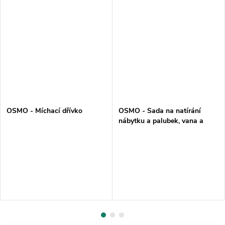
OSMO - Míchací dřívko
OSMO - Sada na natírání
nábytku a palubek, vana a
váleček