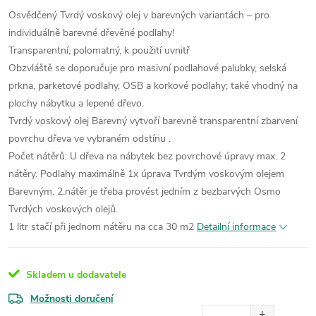
Osvědčený Tvrdý voskový olej v barevných variantách – pro
individuálně barevné dřevěné podlahy!
Transparentní, polomatný, k použití uvnitř
Obzvláště se doporučuje pro masivní podlahové palubky, selská
prkna, parketové podlahy, OSB a korkové podlahy; také vhodný na
plochy nábytku a lepené dřevo.
Tvrdý voskový olej Barevný vytvoří barevně transparentní zbarvení
povrchu dřeva ve vybraném odstínu .
Počet nátěrů: U dřeva na nábytek bez povrchové úpravy max. 2
nátěry. Podlahy maximálně 1x úprava Tvrdým voskovým olejem
Barevným. 2.nátěr je třeba provést jedním z bezbarvých Osmo
Tvrdých voskových olejů.
1 litr stačí při jednom nátěru na cca 30 m2
Detailní informace
Skladem u dodavatele
Možnosti doručení