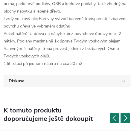
prkna, parketové podlahy, OSB a korkové podlahy; také vhodný na
plochy nábytku a lepené dřevo.
Tvrdý voskový olej Barevný vytvoří barevně transparentní zbarvení
povrchu dřeva ve vybraném odstínu .
Počet nátěrů: U dřeva na nábytek bez povrchové úpravy max. 2
nátěry. Podlahy maximálně 1x úprava Tvrdým voskovým olejem
Barevným. 2.nátěr je třeba provést jedním z bezbarvých Osmo
Tvrdých voskových olejů.
1 litr stačí při jednom nátěru na cca 30 m2
Diskuse
K tomuto produktu
doporučujeme ještě dokoupit