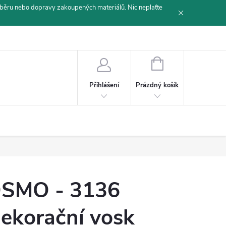
běru nebo dopravy zakoupených materiálů. Nic neplaťte
NÁKUPNÍ
KOŠÍK
Prázdný košík
Přihlášení
SMO - 3136
ekorační vosk