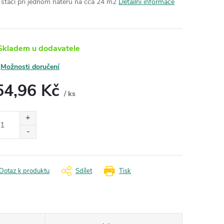
tr stačí při jednom nátěru na cca 24 m2
Detailní informace
kladem u dodavatele
Možnosti doručení
54,96 Kč
/ ks
ná
:
Dotaz k produktu
Sdílet
Tisk