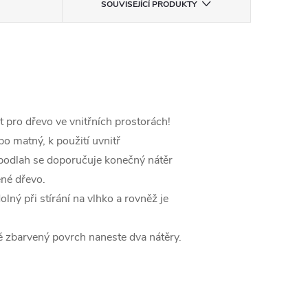
SOUVISEJÍCÍ PRODUKTY
t pro dřevo ve vnitřních prostorách!
o matný, k použití uvnitř
 podlah se doporučuje konečný nátěr
ené dřevo.
lný při stírání na vlhko a rovněž je
ně zbarvený povrch naneste dva nátěry.