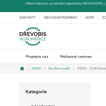
Přejít
Vážení zákazníci, po odeslání objednávky (NEZÁVAZNÉ) z 
na
obsah
KONTAKTY
OBCHODNÍ PODMÍNKY
GDPR
DO
*Poptejte nás
*Nářezové centrum
OSMO
Na dřevo uvnitř
OSMO - 3136 Dekorač
Domů
P
Přeskočit
Kategorie
kategorie
o