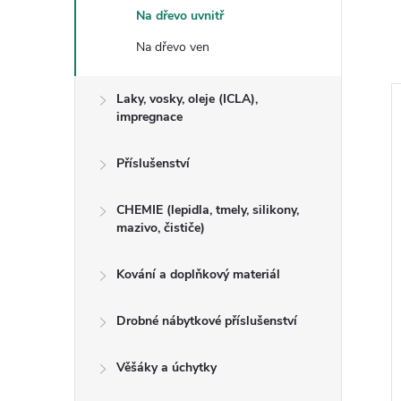
Na dřevo uvnitř
Na dřevo ven
Laky, vosky, oleje (ICLA),
impregnace
Příslušenství
CHEMIE (lepidla, tmely, silikony,
mazivo, čističe)
Kování a doplňkový materiál
ochý TRUHLÁŘ
OSMO - Náhradní válečky k
Drobné nábytkové příslušenství
natírání a válečkování
palubek/nábytku
Věšáky a úchytky