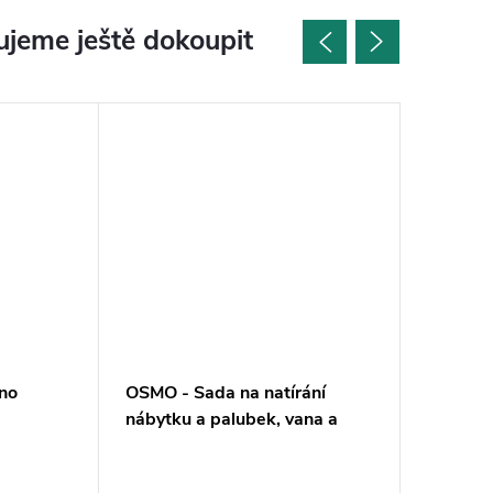
jeme ještě dokoupit
no
OSMO - Sada na natírání
OSMO - 
nábytku a palubek, vana a
10cm
váleček