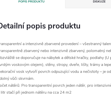
POPIS PRODUKTU
DISKUZE
Detailní popis produktu
ransparentní a intenzivně zbarvené provedení – všestranný talen
ransparentně zbarvený nebo intenzivně zbarvený, polomatný neb
bzvláště se doporučuje na nábytek a dětské hračky, podlahy (U
vrdým voskovým olejem), stěny, stropy, dveře, lišty, trámy a lep
ekorační vosk vytvoří povrch odpuzující vodu a nečistoty – je odo
dolný vůči skvrnám.
očet nátěrů: Pro transparentní povrch jeden nátěr, pro intenziv
 litr stačí při jednom nátěru na cca 24 m2