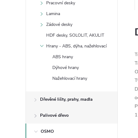
Pracovní desky
Lamina
Zádové desky
HDF desky, SOLOLIT, AKULIT
Hrany - ABS, dýha, nažehlovací
T
ABS hrany
T
Dýhové hrany
O
Nažehlovací hrany
T
D
o
Dřevěné lišty, prahy, madla
P
1
Palivové dřevo
OSMO