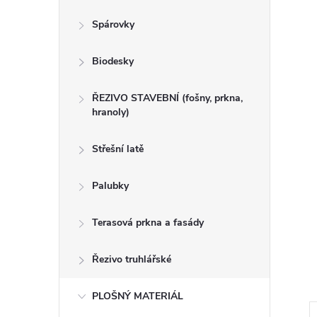
n
Spárovky
e
Biodesky
l
ŘEZIVO STAVEBNÍ (fošny, prkna,
hranoly)
Střešní latě
Palubky
Terasová prkna a fasády
Řezivo truhlářské
PLOŠNÝ MATERIÁL