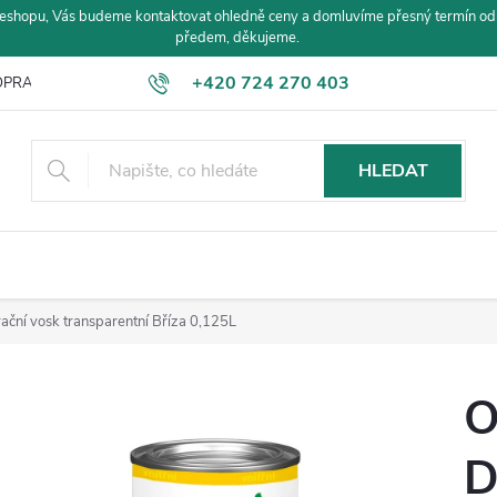
eshopu, Vás budeme kontaktovat ohledně ceny a domluvíme přesný termín od
předem, děkujeme.
+420 724 270 403
PRAVA A PLATBA
HLEDAT
ní vosk transparentní Bříza 0,125L
O
D