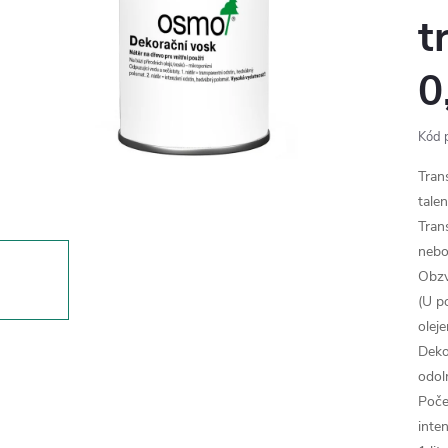
t
0
Kód 
Tran
tale
Tran
nebo
Obzv
(U p
oleje
Deko
odol
Poče
inte