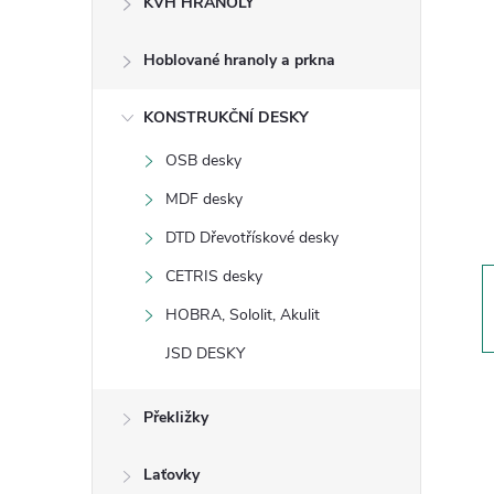
KVH HRANOLY
s
Hoblované hranoly a prkna
t
KONSTRUKČNÍ DESKY
r
OSB desky
a
MDF desky
n
DTD Dřevotřískové desky
CETRIS desky
n
HOBRA, Sololit, Akulit
í
JSD DESKY
p
Překližky
a
Laťovky