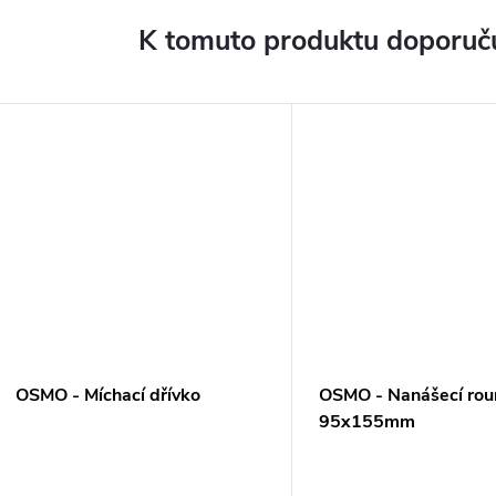
K tomuto produktu doporuču
OSMO - Míchací dřívko
OSMO - Nanášecí rou
95x155mm