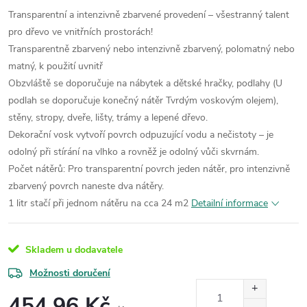
Transparentní a intenzivně zbarvené provedení – všestranný talent
pro dřevo ve vnitřních prostorách!
Transparentně zbarvený nebo intenzivně zbarvený, polomatný nebo
matný, k použití uvnitř
Obzvláště se doporučuje na nábytek a dětské hračky, podlahy (U
podlah se doporučuje konečný nátěr Tvrdým voskovým olejem),
stěny, stropy, dveře, lišty, trámy a lepené dřevo.
Dekorační vosk vytvoří povrch odpuzující vodu a nečistoty – je
odolný při stírání na vlhko a rovněž je odolný vůči skvrnám.
Počet nátěrů: Pro transparentní povrch jeden nátěr, pro intenzivně
zbarvený povrch naneste dva nátěry.
1 litr stačí při jednom nátěru na cca 24 m2
Detailní informace
Skladem u dodavatele
Možnosti doručení
454,96 Kč