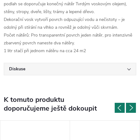
podlah se doporučuje konečný nátěr Tvrdým voskovým olejem),
stěny, stropy, dveře, lišty, trámy a lepené dřevo.
Dekorační vosk vytvoří povrch odpuzující vodu a nečistoty – je
odolný při stírání na vlhko a rovněž je odolný vůči skvrnám.
Počet nátěrů: Pro transparentní povrch jeden nátěr, pro intenzivně
zbarvený povrch naneste dva nátěry.
1 litr stačí při jednom nátěru na cca 24 m2
Diskuse
K tomuto produktu
doporučujeme ještě dokoupit