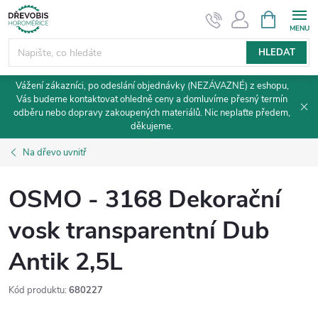
Přejít
NÁKUPNÍ
KOŠÍK
na
obsah
HLEDAT
Vážení zákazníci, po odeslání objednávky (NEZÁVAZNÉ) z eshopu,
Vás budeme kontaktovat ohledně ceny a domluvíme přesný termín
odběru nebo dopravy zakoupených materiálů. Nic neplaťte předem,
děkujeme.
Na dřevo uvnitř
OSMO - 3168 Dekorační
vosk transparentní Dub
Antik 2,5L
Kód produktu:
680227