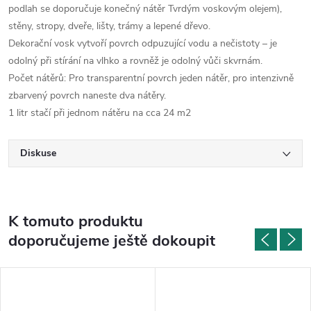
podlah se doporučuje konečný nátěr Tvrdým voskovým olejem),
stěny, stropy, dveře, lišty, trámy a lepené dřevo.
Dekorační vosk vytvoří povrch odpuzující vodu a nečistoty – je
odolný při stírání na vlhko a rovněž je odolný vůči skvrnám.
Počet nátěrů: Pro transparentní povrch jeden nátěr, pro intenzivně
zbarvený povrch naneste dva nátěry.
1 litr stačí při jednom nátěru na cca 24 m2
Diskuse
K tomuto produktu
doporučujeme ještě dokoupit