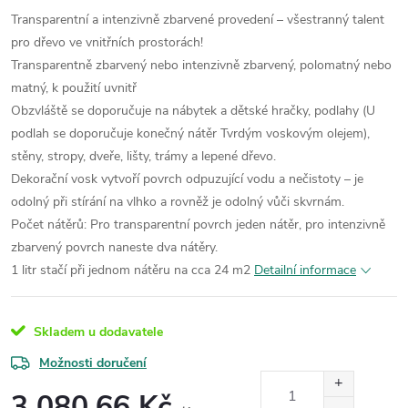
Transparentní a intenzivně zbarvené provedení – všestranný talent
pro dřevo ve vnitřních prostorách!
Transparentně zbarvený nebo intenzivně zbarvený, polomatný nebo
matný, k použití uvnitř
Obzvláště se doporučuje na nábytek a dětské hračky, podlahy (U
podlah se doporučuje konečný nátěr Tvrdým voskovým olejem),
stěny, stropy, dveře, lišty, trámy a lepené dřevo.
Dekorační vosk vytvoří povrch odpuzující vodu a nečistoty – je
odolný při stírání na vlhko a rovněž je odolný vůči skvrnám.
Počet nátěrů: Pro transparentní povrch jeden nátěr, pro intenzivně
zbarvený povrch naneste dva nátěry.
1 litr stačí při jednom nátěru na cca 24 m2
Detailní informace
Skladem u dodavatele
Možnosti doručení
3 080,66 Kč