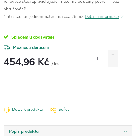
renovace stačí zpravidla jeden nátěr na očištěný povrch – bez
obrušování!
1 litr stačí při jednom nátěru na cca 26 m2
Detailní informace
Skladem u dodavatele
Možnosti doručení
454,96 Kč
/ ks
Měrná
cena:
Dotaz k produktu
Sdílet
Popis produktu