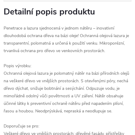
Detailní popis produktu
Penetrace a lazura sjednocená v jednom nátěru – inovativní
dlouhodobá ochrana dřeva na bázi oleje! Ochranná olejová lazura je
transparentní, polomatná a určená k použití venku. Mikroporézní,
trvanlivá ochrana pro dřevo ve venkovních prostorách.
Popis výrobku:
Ochranná olejová lazura je polomatný nátěr na bázi přírodních olejů
na veškeré dřevo ve vnějších prostorách. S otevřenými póry, nechá
dřevo dýchat, snižuje bobtnání a sesýchání. Odpuzuje vodu, je
mimořádně odolný vůči povětrnosti a UV záření. Nátěr obsahuje
účinné látky k preventivní ochraně nátěru před napadením plísní,
řasou a houbou. Neodprýskává, nepraská a neodlupuje se.
Doporučuje se pro:
Veškeré dřevo ve vnějších prostorách: dřevěné fasády, přístřešky