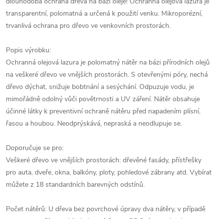
dlouhodobá ochrana dřeva na bázi oleje! Ochranná olejová lazura je
transparentní, polomatná a určená k použití venku. Mikroporézní,
trvanlivá ochrana pro dřevo ve venkovních prostorách.
Popis výrobku:
Ochranná olejová lazura je polomatný nátěr na bázi přírodních olejů
na veškeré dřevo ve vnějších prostorách. S otevřenými póry, nechá
dřevo dýchat, snižuje bobtnání a sesýchání. Odpuzuje vodu, je
mimořádně odolný vůči povětrnosti a UV záření. Nátěr obsahuje
účinné látky k preventivní ochraně nátěru před napadením plísní,
řasou a houbou. Neodprýskává, nepraská a neodlupuje se.
Doporučuje se pro:
Veškeré dřevo ve vnějších prostorách: dřevěné fasády, přístřešky
pro auta, dveře, okna, balkóny, ploty, pohledové zábrany atd. Vybírat
můžete z 18 standardních barevných odstínů.
Počet nátěrů: U dřeva bez povrchové úpravy dva nátěry, v případě