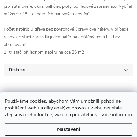
pro auta, dveře, okna, balkóny, ploty, pohledové zábrany atd. Vybírat
můžete z 18 standardních barevných odstínů.
Počet nátěrů: U dřeva bez povrchové úpravy dva nátěry, v případě
renovace stačí zpravidla jeden nátěr na očištěný povrch – bez
obrušování!
1 litr stačí při jednom nátěru na cca 26 m2
Diskuse
Používáme cookies, abychom Vám umožnili pohodlné
prohlížení webu a díky analýze provozu webu neustále
zlepšovali jeho funkce, výkon a použitelnost.
Více informací
Z
Nastavení
Copyright 2026
Drevobis Horoměřice
. Všechna práva vyhrazena.
Upravit