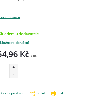
ilní informace
kladem u dodavatele
Možnosti doručení
54,96 Kč
/ ks
ná
:
Dotaz k produktu
Sdílet
Tisk