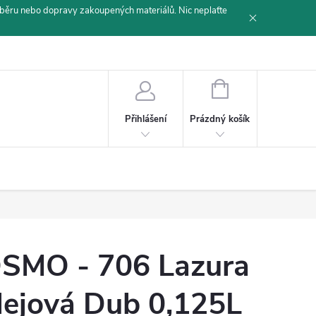
běru nebo dopravy zakoupených materiálů. Nic neplaťte
NÁKUPNÍ
KOŠÍK
Prázdný košík
Přihlášení
SMO - 706 Lazura
lejová Dub 0,125L