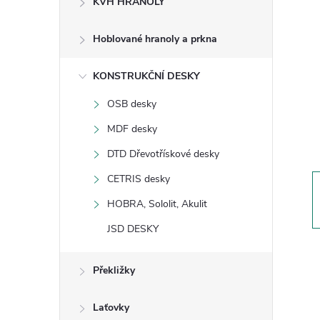
KVH HRANOLY
s
Hoblované hranoly a prkna
t
KONSTRUKČNÍ DESKY
r
OSB desky
a
MDF desky
n
DTD Dřevotřískové desky
CETRIS desky
n
HOBRA, Sololit, Akulit
í
JSD DESKY
p
Překližky
a
Laťovky