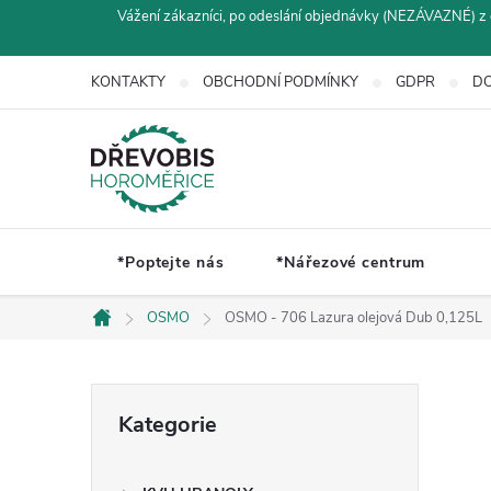
Přejít
Vážení zákazníci, po odeslání objednávky (NEZÁVAZNÉ) z 
na
obsah
KONTAKTY
OBCHODNÍ PODMÍNKY
GDPR
DO
*Poptejte nás
*Nářezové centrum
OSMO
OSMO - 706 Lazura olejová Dub 0,125L
Domů
P
Přeskočit
Kategorie
kategorie
o