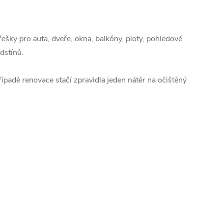
řešky pro auta, dveře, okna, balkóny, ploty, pohledové
dstínů.
ípadě renovace stačí zpravidla jeden nátěr na očištěný