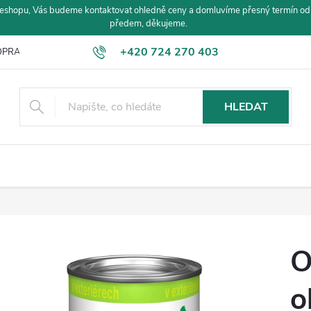
eshopu, Vás budeme kontaktovat ohledně ceny a domluvíme přesný termín od
předem, děkujeme.
+420 724 270 403
PRAVA A PLATBA
HLEDAT
O
o