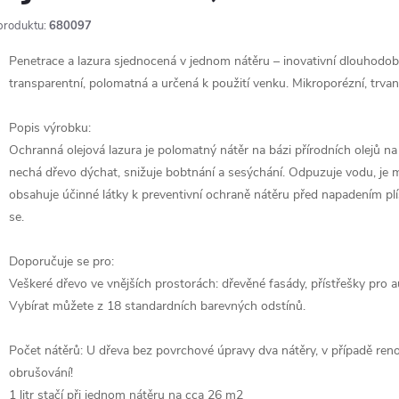
produktu:
680097
Penetrace a lazura sjednocená v jednom nátěru – inovativní dlouhodobá
transparentní, polomatná a určená k použití venku. Mikroporézní, trva
Popis výrobku:
Ochranná olejová lazura je polomatný nátěr na bázi přírodních olejů na
nechá dřevo dýchat, snižuje bobtnání a sesýchání. Odpuzuje vodu, je 
obsahuje účinné látky k preventivní ochraně nátěru před napadením pl
se.
Doporučuje se pro:
Veškeré dřevo ve vnějších prostorách: dřevěné fasády, přístřešky pro au
Vybírat můžete z 18 standardních barevných odstínů.
Počet nátěrů: U dřeva bez povrchové úpravy dva nátěry, v případě reno
obrušování!
1 litr stačí při jednom nátěru na cca 26 m2