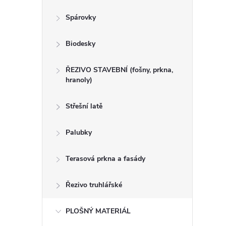
n
Spárovky
e
Biodesky
l
ŘEZIVO STAVEBNÍ (fošny, prkna,
hranoly)
Střešní latě
Palubky
Terasová prkna a fasády
Řezivo truhlářské
PLOŠNÝ MATERIÁL