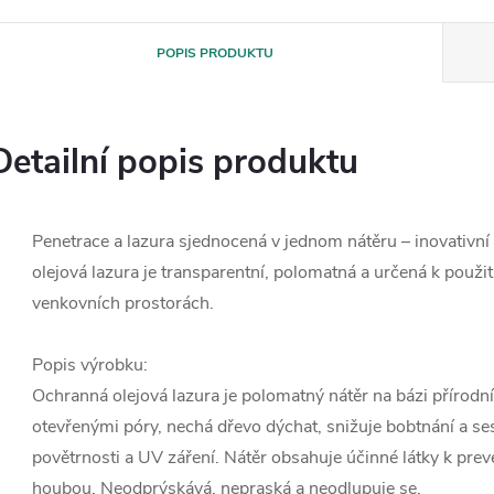
POPIS PRODUKTU
Detailní popis produktu
Penetrace a lazura sjednocená v jednom nátěru – inovativn
olejová lazura je transparentní, polomatná a určená k použi
venkovních prostorách.
Popis výrobku:
Ochranná olejová lazura je polomatný nátěr na bázi přírodní
otevřenými póry, nechá dřevo dýchat, snižuje bobtnání a s
povětrnosti a UV záření. Nátěr obsahuje účinné látky k prev
houbou. Neodprýskává, nepraská a neodlupuje se.