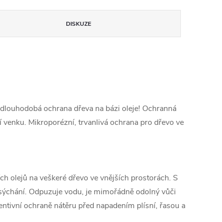
DISKUZE
í dlouhodobá ochrana dřeva na bázi oleje! Ochranná
tí venku. Mikroporézní, trvanlivá ochrana pro dřevo ve
ch olejů na veškeré dřevo ve vnějších prostorách. S
esýchání. Odpuzuje vodu, je mimořádně odolný vůči
entivní ochraně nátěru před napadením plísní, řasou a