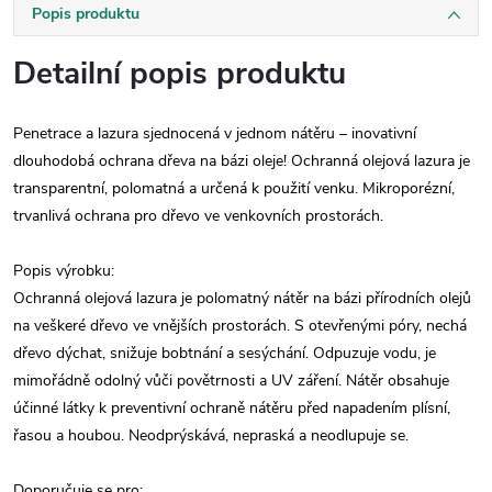
Popis produktu
Detailní popis produktu
Penetrace a lazura sjednocená v jednom nátěru – inovativní
dlouhodobá ochrana dřeva na bázi oleje! Ochranná olejová lazura je
transparentní, polomatná a určená k použití venku. Mikroporézní,
trvanlivá ochrana pro dřevo ve venkovních prostorách.
Popis výrobku:
Ochranná olejová lazura je polomatný nátěr na bázi přírodních olejů
na veškeré dřevo ve vnějších prostorách. S otevřenými póry, nechá
dřevo dýchat, snižuje bobtnání a sesýchání. Odpuzuje vodu, je
mimořádně odolný vůči povětrnosti a UV záření. Nátěr obsahuje
účinné látky k preventivní ochraně nátěru před napadením plísní,
řasou a houbou. Neodprýskává, nepraská a neodlupuje se.
Doporučuje se pro: