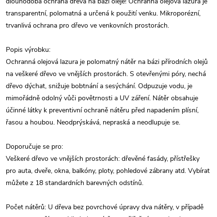
dlouhodobá ochrana dřeva na bázi oleje! Ochranná olejová lazura je
transparentní, polomatná a určená k použití venku. Mikroporézní,
trvanlivá ochrana pro dřevo ve venkovních prostorách.
Popis výrobku:
Ochranná olejová lazura je polomatný nátěr na bázi přírodních olejů
na veškeré dřevo ve vnějších prostorách. S otevřenými póry, nechá
dřevo dýchat, snižuje bobtnání a sesýchání. Odpuzuje vodu, je
mimořádně odolný vůči povětrnosti a UV záření. Nátěr obsahuje
účinné látky k preventivní ochraně nátěru před napadením plísní,
řasou a houbou. Neodprýskává, nepraská a neodlupuje se.
Doporučuje se pro:
Veškeré dřevo ve vnějších prostorách: dřevěné fasády, přístřešky
pro auta, dveře, okna, balkóny, ploty, pohledové zábrany atd. Vybírat
můžete z 18 standardních barevných odstínů.
Počet nátěrů: U dřeva bez povrchové úpravy dva nátěry, v případě