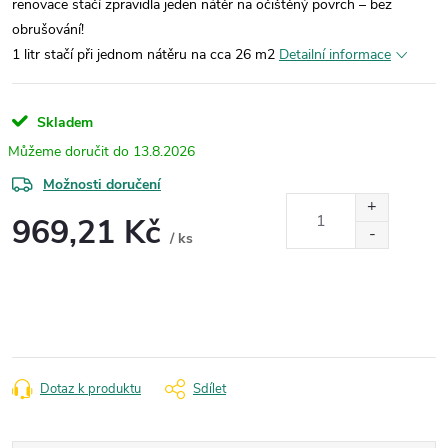
renovace stačí zpravidla jeden nátěr na očištěný povrch – bez
obrušování!
1 litr stačí při jednom nátěru na cca 26 m2
Detailní informace
Skladem
13.8.2026
Možnosti doručení
969,21 Kč
/ ks
Měrná
cena:
Dotaz k produktu
Sdílet