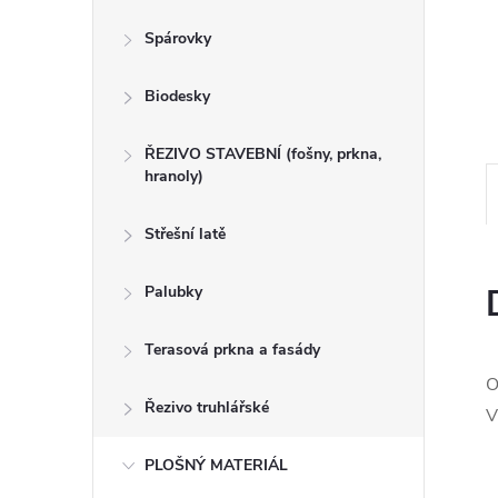
n
Spárovky
e
Biodesky
l
ŘEZIVO STAVEBNÍ (fošny, prkna,
hranoly)
Střešní latě
Palubky
Terasová prkna a fasády
O
Řezivo truhlářské
V
PLOŠNÝ MATERIÁL