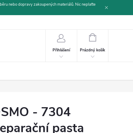
běru nebo dopravy zakoupených materiálů. Nic neplaťte
NÁKUPNÍ
KOŠÍK
Prázdný košík
Přihlášení
SMO - 7304
eparační pasta