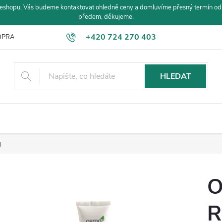
eshopu, Vás budeme kontaktovat ohledně ceny a domluvíme přesný termín od
předem, děkujeme.
+420 724 270 403
PRAVA A PLATBA
HLEDAT
g
O
R