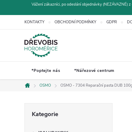
Přejít
Vážení zákazníci, po odeslání objednávky (NEZÁVAZNÉ) z 
na
obsah
KONTAKTY
OBCHODNÍ PODMÍNKY
GDPR
DO
*Poptejte nás
*Nářezové centrum
OSMO
OSMO - 7304 Reparační pasta DUB 100
Domů
P
Přeskočit
Kategorie
kategorie
o