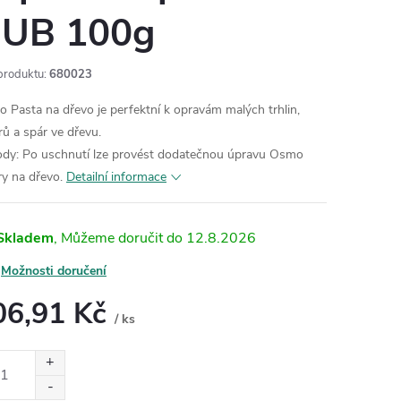
UB 100g
produktu:
680023
 Pasta na dřevo je perfektní k opravám malých trhlin,
rů a spár ve dřevu.
dy: Po uschnutí lze provést dodatečnou úpravu Osmo
ry na dřevo.
Detailní informace
Skladem
12.8.2026
Možnosti doručení
06,91 Kč
/ ks
ná
: