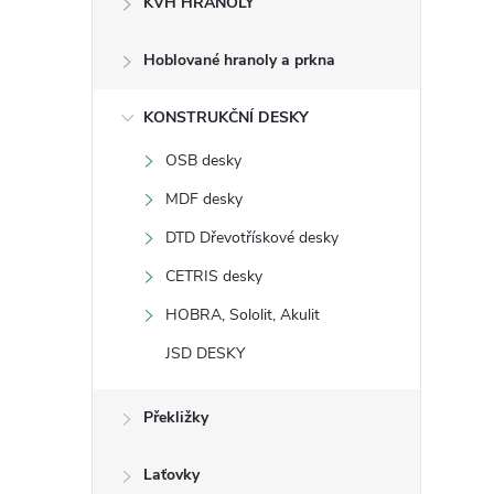
KVH HRANOLY
s
Hoblované hranoly a prkna
t
KONSTRUKČNÍ DESKY
r
OSB desky
a
MDF desky
n
DTD Dřevotřískové desky
CETRIS desky
n
HOBRA, Sololit, Akulit
í
JSD DESKY
p
Překližky
a
Laťovky