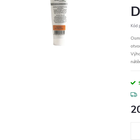
D
Kód 
Osmo
otvo
Výho
nátě
2
Měr
cena