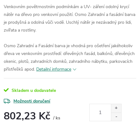
Venkovním povětrnostním podmínkám a UV- záření odolný krycí
nátěr na dřevo pro venkovní použití. Osmo Zahradní a fasádní barva
je prodyšná a odolná vůči vodě. Uschlý nátěr je nezávadný pro lidi,
zvířata a rostliny.
Osmo Zahradní a Fasádní barva je vhodná pro ošetření jakéhokoliv
dřeva ve venkovním prostředí: dřevěných fasád, balkónů, dřevěných
okenic, plotů, zahradních domků, zahradního nábytku, parkovacích
přístřešků apod.
Detailní informace
Skladem u dodavatele
Možnosti doručení
802,23 Kč
/ ks
Měrná
cena: