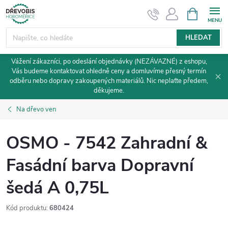
Přejít
NÁKUPNÍ
KOŠÍK
na
obsah
HLEDAT
Vážení zákazníci, po odeslání objednávky (NEZÁVAZNÉ) z eshopu,
Vás budeme kontaktovat ohledně ceny a domluvíme přesný termín
odběru nebo dopravy zakoupených materiálů. Nic neplaťte předem,
děkujeme.
Na dřevo ven
OSMO - 7542 Zahradní &
Fasádní barva Dopravní
šedá A 0,75L
Kód produktu:
680424