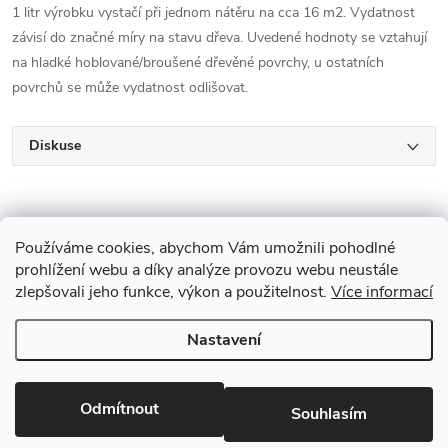
1 litr výrobku vystačí při jednom nátěru na cca 16 m2. Vydatnost
závisí do značné míry na stavu dřeva. Uvedené hodnoty se vztahují
na hladké hoblované/broušené dřevěné povrchy, u ostatních
povrchů se může vydatnost odlišovat.
Diskuse
Používáme cookies, abychom Vám umožnili pohodlné
prohlížení webu a díky analýze provozu webu neustále
zlepšovali jeho funkce, výkon a použitelnost.
Více informací
Z
Nastavení
Copyright 2026
Drevobis Horoměřice
. Všechna práva vyhrazena.
Upravit
á
nastavení cookies
Vytvořil Shoptet
p
Odmítnout
Souhlasím
Partner: Mega Creative