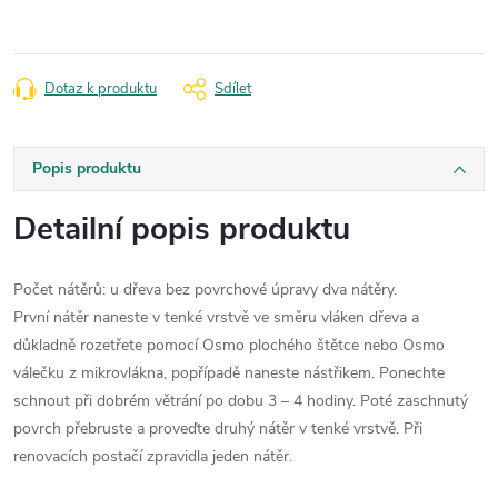
Dotaz k produktu
Sdílet
Popis produktu
Detailní popis produktu
Počet nátěrů: u dřeva bez povrchové úpravy dva nátěry.
První nátěr naneste v tenké vrstvě ve směru vláken dřeva a
důkladně rozetřete pomocí Osmo plochého štětce nebo Osmo
válečku z mikrovlákna, popřípadě naneste nástřikem. Ponechte
schnout při dobrém větrání po dobu 3 – 4 hodiny. Poté zaschnutý
povrch přebruste a proveďte druhý nátěr v tenké vrstvě. Při
renovacích postačí zpravidla jeden nátěr.