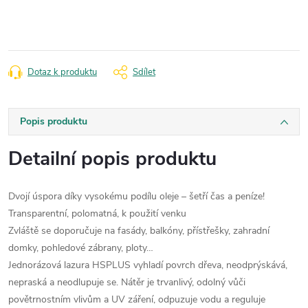
cena:
Dotaz k produktu
Sdílet
Popis produktu
Detailní popis produktu
Dvojí úspora díky vysokému podílu oleje – šetří čas a peníze!
Transparentní, polomatná, k použití venku
Zvláště se doporučuje na fasády, balkóny, přístřešky, zahradní
domky, pohledové zábrany, ploty…
Jednorázová lazura HSPLUS vyhladí povrch dřeva, neodprýskává,
nepraská a neodlupuje se. Nátěr je trvanlivý, odolný vůči
povětrnostním vlivům a UV záření, odpuzuje vodu a reguluje