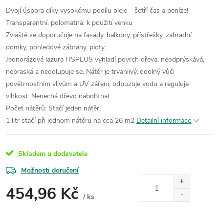
Dvojí úspora díky vysokému podílu oleje – šetří čas a peníze!
Transparentní, polomatná, k použití venku
Zvláště se doporučuje na fasády, balkóny, přístřešky, zahradní
domky, pohledové zábrany, ploty…
Jednorázová lazura HSPLUS vyhladí povrch dřeva, neodprýskává,
nepraská a neodlupuje se. Nátěr je trvanlivý, odolný vůči
povětrnostním vlivům a UV záření, odpuzuje vodu a reguluje
vlhkost. Nenechá dřevo nabobtnat.
Počet nátěrů: Stačí jeden nátěr!
1 litr stačí při jednom nátěru na cca 26 m2
Detailní informace
Skladem u dodavatele
Možnosti doručení
454,96 Kč
/ ks
Měrná