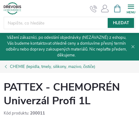
Přejít
NÁKUPNÍ
KOŠÍK
na
obsah
HLEDAT
Vážení zákazníci, po odeslání objednávky (NEZÁVAZNÉ) z eshopu,
Vás budeme kontaktovat ohledně ceny a domluvíme přesný termín
odběru nebo dopravy zakoupených materiálů. Nic neplaťte předem,
děkujeme.
CHEMIE (lepidla, tmely, silikony, mazivo, čističe)
PATTEX - CHEMOPRÉN
Univerzál Profi 1L
Kód produktu:
200011