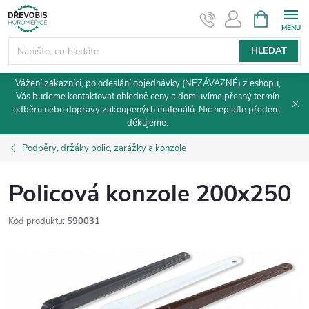
Přejít
NÁKUPNÍ
KOŠÍK
na
obsah
HLEDAT
Vážení zákazníci, po odeslání objednávky (NEZÁVAZNÉ) z eshopu,
Vás budeme kontaktovat ohledně ceny a domluvíme přesný termín
odběru nebo dopravy zakoupených materiálů. Nic neplaťte předem,
děkujeme.
Podpěry, držáky polic, zarážky a konzole
Policová konzole 200x250
Kód produktu:
590031