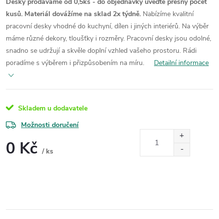
Desky prodáváme od 0,5ks - do objednávky uveďte přesný počet
kusů. Materiál dovážíme na sklad 2x týdně.
Nabízíme kvalitní
pracovní desky vhodné do kuchyní, dílen i jiných interiérů. Na výběr
máme různé dekory, tloušťky i rozměry. Pracovní desky jsou odolné,
snadno se udržují a skvěle doplní vzhled vašeho prostoru. Rádi
poradíme s výběrem i přizpůsobením na míru.
Detailní informace
Skladem u dodavatele
Možnosti doručení
0 Kč
/ ks
Měrná
cena: