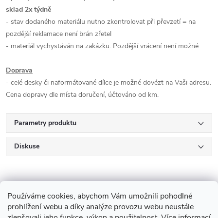
sklad 2x týdně
- stav dodaného materiálu nutno zkontrolovat při převzetí = na
pozdější reklamace není brán zřetel
- materiál vychystáván na zakázku. Pozdější vrácení není možné
Doprava
- celé desky či naformátované dílce je možné dovézt na Vaši adresu.
Cena dopravy dle místa doručení, účtováno od km.
Parametry produktu
Diskuse
Používáme cookies, abychom Vám umožnili pohodlné
prohlížení webu a díky analýze provozu webu neustále
zlepšovali jeho funkce, výkon a použitelnost.
Více informací