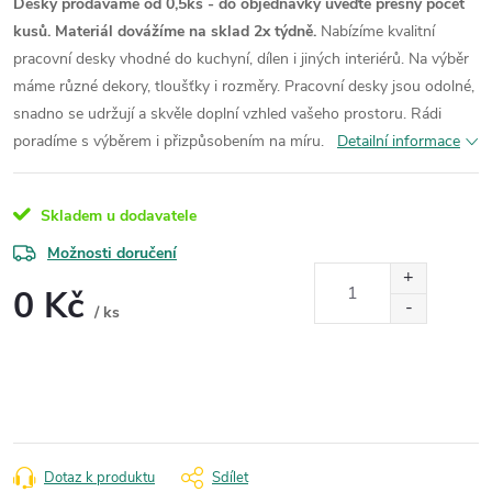
Desky prodáváme od 0,5ks - do objednávky uveďte přesný počet
kusů. Materiál dovážíme na sklad 2x týdně.
Nabízíme kvalitní
pracovní desky vhodné do kuchyní, dílen i jiných interiérů. Na výběr
máme různé dekory, tloušťky i rozměry. Pracovní desky jsou odolné,
snadno se udržují a skvěle doplní vzhled vašeho prostoru. Rádi
poradíme s výběrem i přizpůsobením na míru.
Detailní informace
Skladem u dodavatele
Možnosti doručení
0 Kč
/ ks
Měrná
cena:
Dotaz k produktu
Sdílet