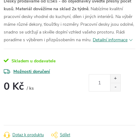
Desky prodáváme od 0,5ks - do objednávky uveďte přesný počet
kusů. Materiál dovážíme na sklad 2x týdně.
Nabízíme kvalitní
pracovní desky vhodné do kuchyní, dílen i jiných interiérů. Na výběr
máme různé dekory, tloušťky i rozměry. Pracovní desky jsou odolné,
snadno se udržují a skvěle doplní vzhled vašeho prostoru. Rádi
poradíme s výběrem i přizpůsobením na míru.
Detailní informace
Skladem u dodavatele
Možnosti doručení
0 Kč
/ ks
Měrná
cena:
Dotaz k produktu
Sdílet