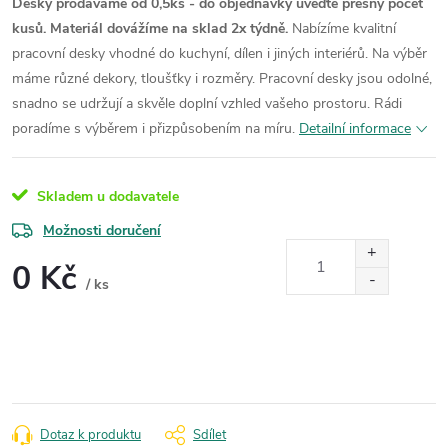
Desky prodáváme od 0,5ks - do objednávky uveďte přesný počet
kusů. Materiál dovážíme na sklad 2x týdně.
Nabízíme kvalitní
pracovní desky vhodné do kuchyní, dílen i jiných interiérů. Na výběr
máme různé dekory, tloušťky i rozměry. Pracovní desky jsou odolné,
snadno se udržují a skvěle doplní vzhled vašeho prostoru. Rádi
poradíme s výběrem i přizpůsobením na míru.
Detailní informace
Skladem u dodavatele
Možnosti doručení
0 Kč
/ ks
Měrná
cena:
Dotaz k produktu
Sdílet