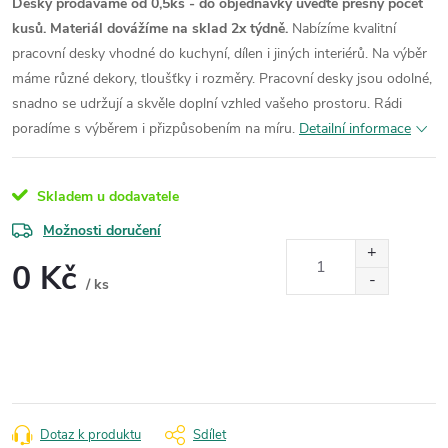
Desky prodáváme od 0,5ks - do objednávky uveďte přesný počet
kusů. Materiál dovážíme na sklad 2x týdně.
Nabízíme kvalitní
pracovní desky vhodné do kuchyní, dílen i jiných interiérů. Na výběr
máme různé dekory, tloušťky i rozměry. Pracovní desky jsou odolné,
snadno se udržují a skvěle doplní vzhled vašeho prostoru. Rádi
poradíme s výběrem i přizpůsobením na míru.
Detailní informace
Skladem u dodavatele
Možnosti doručení
0 Kč
/ ks
Měrná
cena:
Dotaz k produktu
Sdílet