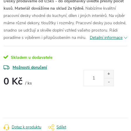
Desky prodáváme od 0,5ks - do objednávky uveďte přesný počet
kusů. Materiál dovážíme na sklad 2x týdně.
Nabízíme kvalitní
pracovní desky vhodné do kuchyní, dílen i jiných interiérů. Na výběr
máme různé dekory, tloušťky i rozměry. Pracovní desky jsou odolné,
snadno se udržují a skvěle doplní vzhled vašeho prostoru. Rádi
poradíme s výběrem i přizpůsobením na míru.
Detailní informace
Skladem u dodavatele
Možnosti doručení
0 Kč
/ ks
Měrná
cena:
Dotaz k produktu
Sdílet