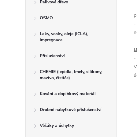
Palivové dřevo
-
p
OSMO
-
n
Laky, vosky, oleje (ICLA),
impregnace
D
Příslušenství
-
V
CHEMIE (lepidla, tmely, silikony,
ú
mazivo, čističe)
Kování a doplňkový materiál
Drobné nábytkové příslušenství
Věšáky a úchytky