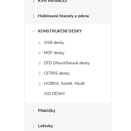
KVH HRANOLY
s
Hoblované hranoly a prkna
t
KONSTRUKČNÍ DESKY
r
OSB desky
a
MDF desky
n
DTD Dřevotřískové desky
CETRIS desky
n
HOBRA, Sololit, Akulit
í
JSD DESKY
p
Překližky
a
Laťovky