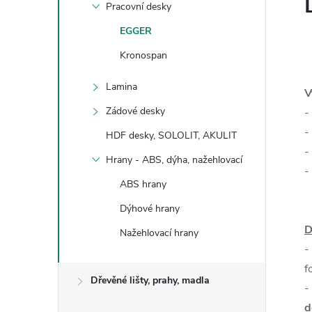
Pracovní desky
EGGER
Kronospan
Lamina
V
Zádové desky
-
-
HDF desky, SOLOLIT, AKULIT
-
Hrany - ABS, dýha, nažehlovací
-
ABS hrany
Dýhové hrany
D
Nažehlovací hrany
-
f
Dřevěné lišty, prahy, madla
-
d