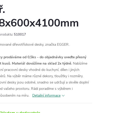
ř.
8x600x4100mm
produktu:
510017
nované dřevotřískové desky, značka EGGER.
y prodáváme od 0,5ks - do objednávky uveďte přesný
t kusů. Materiál dovážíme na sklad 2x týdně.
Nabízíme
itní pracovní desky vhodné do kuchyní, dílen i jiných
riérů. Na výběr máme různé dekory, tloušťky i rozměry.
ovní desky jsou odolné, snadno se udržují a skvěle doplní
ed vašeho prostoru. Rádi poradíme s výběrem i
působením na míru.
Detailní informace
kladem u dodavatele