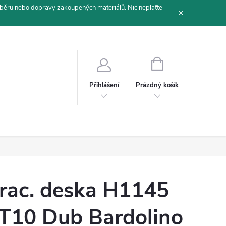
běru nebo dopravy zakoupených materiálů. Nic neplaťte
NÁKUPNÍ
KOŠÍK
Prázdný košík
Přihlášení
rac. deska H1145
T10 Dub Bardolino