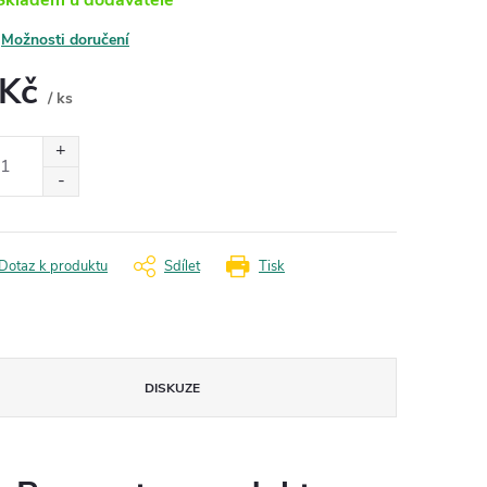
Možnosti doručení
 Kč
/ ks
ná
:
Dotaz k produktu
Sdílet
Tisk
DISKUZE