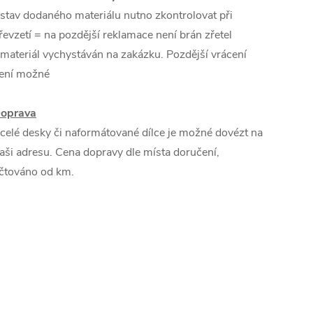
 stav dodaného materiálu nutno zkontrolovat při
řevzetí = na pozdější reklamace není brán zřetel
 materiál vychystáván na zakázku. Pozdější vrácení
ení možné
oprava
 celé desky či naformátované dílce je možné dovézt na
aši adresu. Cena dopravy dle místa doručení,
čtováno od km.