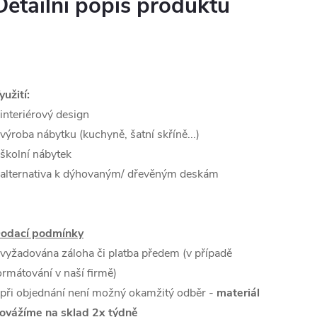
Detailní popis produktu
yužití:
 interiérový design
 výroba nábytku (kuchyně, šatní skříně...)
 školní nábytek
 alternativa k dýhovaným/ dřevěným deskám
odací podmínky
 vyžadována záloha či platba předem (v případě
ormátování v naší firmě)
 při objednání není možný okamžitý odběr -
materiál
ovážíme na sklad 2x týdně