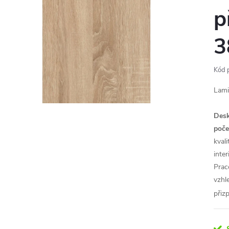
p
3
Kód 
Lami
Desk
poče
kval
inte
Prac
vzhl
přiz
S