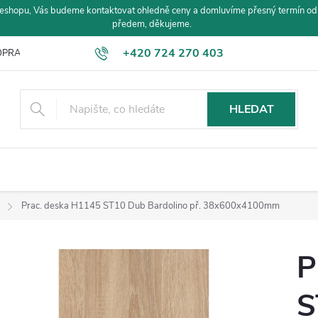
eshopu, Vás budeme kontaktovat ohledně ceny a domluvíme přesný termín od
předem, děkujeme.
+420 724 270 403
PRAVA A PLATBA
HLEDAT
Prac. deska H1145 ST10 Dub Bardolino př. 38x600x4100mm
P
S