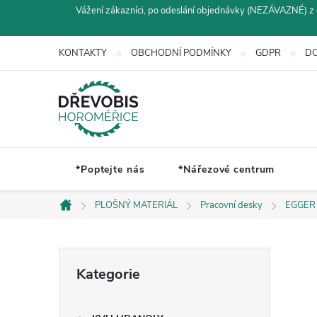
Přejít
Vážení zákazníci, po odeslání objednávky (NEZÁVAZNÉ) z 
na
obsah
KONTAKTY
OBCHODNÍ PODMÍNKY
GDPR
DO
*Poptejte nás
*Nářezové centrum
PLOŠNÝ MATERIÁL
Pracovní desky
EGGER
Domů
P
Přeskočit
Kategorie
kategorie
o