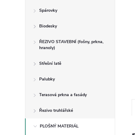
n
Spárovky
e
Biodesky
l
ŘEZIVO STAVEBNÍ (fošny, prkna,
hranoly)
Střešní latě
Palubky
Terasová prkna a fasády
Řezivo truhlářské
PLOŠNÝ MATERIÁL