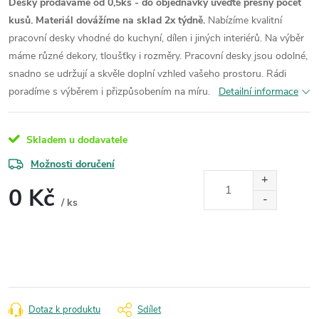
Desky prodáváme od 0,5ks - do objednávky uveďte přesný počet
kusů. Materiál dovážíme na sklad 2x týdně.
Nabízíme kvalitní
pracovní desky vhodné do kuchyní, dílen i jiných interiérů. Na výběr
máme různé dekory, tloušťky i rozměry. Pracovní desky jsou odolné,
snadno se udržují a skvěle doplní vzhled vašeho prostoru. Rádi
poradíme s výběrem i přizpůsobením na míru.
Detailní informace
Skladem u dodavatele
Možnosti doručení
0 Kč
/ ks
Měrná
cena:
Dotaz k produktu
Sdílet