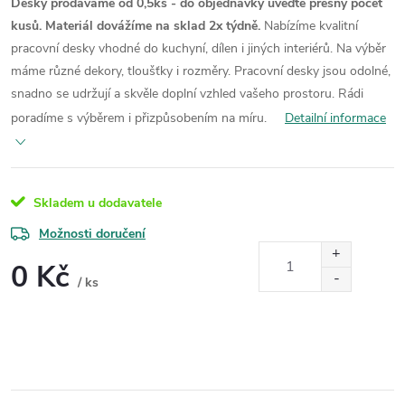
Desky prodáváme od 0,5ks - do objednávky uveďte přesný počet
kusů. Materiál dovážíme na sklad 2x týdně.
Nabízíme kvalitní
pracovní desky vhodné do kuchyní, dílen i jiných interiérů. Na výběr
máme různé dekory, tloušťky i rozměry. Pracovní desky jsou odolné,
snadno se udržují a skvěle doplní vzhled vašeho prostoru. Rádi
poradíme s výběrem i přizpůsobením na míru.
Detailní informace
Skladem u dodavatele
Možnosti doručení
0 Kč
/ ks
Měrná
cena: