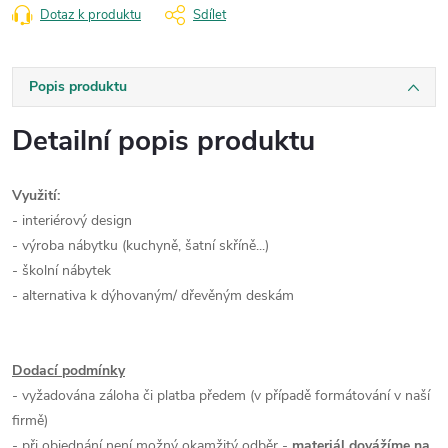
Dotaz k produktu
Sdílet
Popis produktu
Detailní popis produktu
Využití:
- interiérový design
- výroba nábytku (kuchyně, šatní skříně...)
- školní nábytek
- alternativa k dýhovaným/ dřevěným deskám
Dodací podmínky
- vyžadována záloha či platba předem (v případě formátování v naší
firmě)
- při objednání není možný okamžitý odběr -
materiál dovážíme na