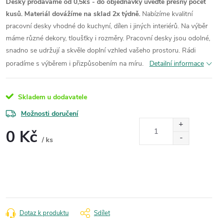
Desky prodáváme od 0,5ks - do objednávky uveďte přesný počet
kusů. Materiál dovážíme na sklad 2x týdně.
Nabízíme kvalitní
pracovní desky vhodné do kuchyní, dílen i jiných interiérů. Na výběr
máme různé dekory, tloušťky i rozměry. Pracovní desky jsou odolné,
snadno se udržují a skvěle doplní vzhled vašeho prostoru. Rádi
poradíme s výběrem i přizpůsobením na míru.
Detailní informace
Skladem u dodavatele
Možnosti doručení
0 Kč
/ ks
Měrná
cena:
Dotaz k produktu
Sdílet