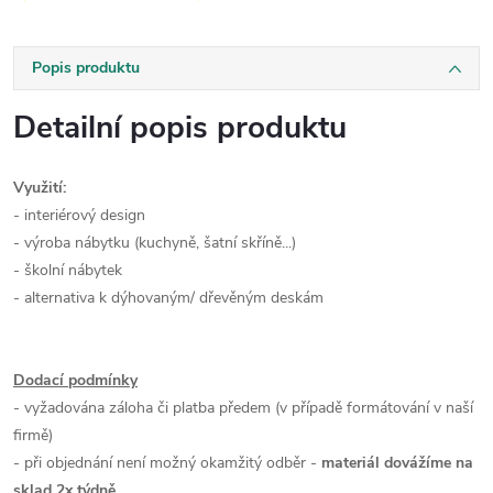
Popis produktu
Detailní popis produktu
Využití:
- interiérový design
- výroba nábytku (kuchyně, šatní skříně...)
- školní nábytek
- alternativa k dýhovaným/ dřevěným deskám
Dodací podmínky
- vyžadována záloha či platba předem (v případě formátování v naší
firmě)
- při objednání není možný okamžitý odběr -
materiál dovážíme na
sklad 2x týdně