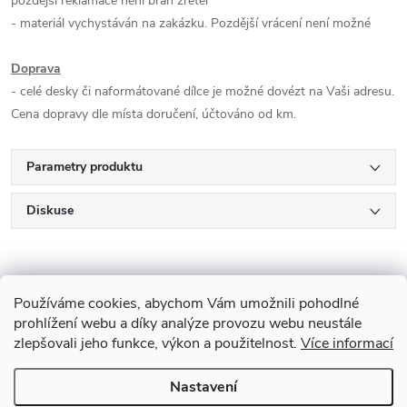
pozdější reklamace není brán zřetel
- materiál vychystáván na zakázku. Pozdější vrácení není možné
Doprava
- celé desky či naformátované dílce je možné dovézt na Vaši adresu.
Cena dopravy dle místa doručení, účtováno od km.
Parametry produktu
Diskuse
Používáme cookies, abychom Vám umožnili pohodlné
prohlížení webu a díky analýze provozu webu neustále
zlepšovali jeho funkce, výkon a použitelnost.
Více informací
Z
Nastavení
Copyright 2026
Drevobis Horoměřice
. Všechna práva vyhrazena.
Upravit