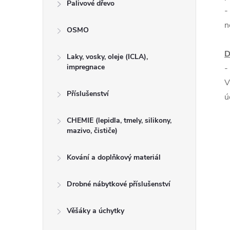
Palivové dřevo
-
n
OSMO
D
Laky, vosky, oleje (ICLA),
impregnace
-
V
Příslušenství
ú
CHEMIE (lepidla, tmely, silikony,
mazivo, čističe)
Kování a doplňkový materiál
Drobné nábytkové příslušenství
Věšáky a úchytky