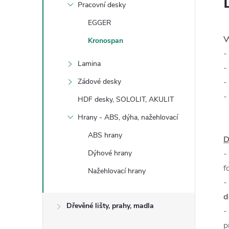
Pracovní desky
EGGER
V
Kronospan
-
Lamina
-
Zádové desky
-
-
HDF desky, SOLOLIT, AKULIT
Hrany - ABS, dýha, nažehlovací
ABS hrany
D
Dýhové hrany
-
f
Nažehlovací hrany
-
d
Dřevěné lišty, prahy, madla
-
p