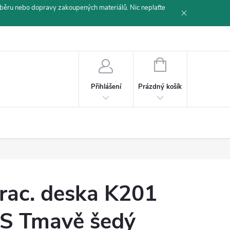
běru nebo dopravy zakoupených materiálů. Nic neplaťte
NÁKUPNÍ
KOŠÍK
Prázdný košík
Přihlášení
rac. deska K201
S Tmavě šedý