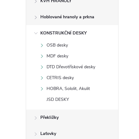
KVH HRANOLY
s
Hoblované hranoly a prkna
t
KONSTRUKČNÍ DESKY
r
OSB desky
a
MDF desky
n
DTD Dřevotřískové desky
CETRIS desky
n
HOBRA, Sololit, Akulit
í
JSD DESKY
p
Překližky
a
Laťovky