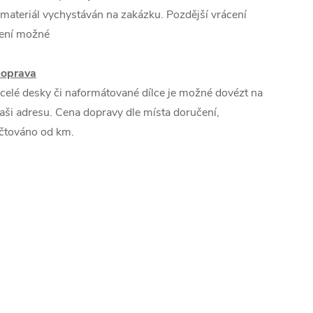
 materiál vychystáván na zakázku. Pozdější vrácení
ení možné
oprava
 celé desky či naformátované dílce je možné dovézt na
aši adresu. Cena dopravy dle místa doručení,
čtováno od km.