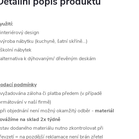
Detailní popis produktu
yužití:
 interiérový design
 výroba nábytku (kuchyně, šatní skříně...)
 školní nábytek
 alternativa k dýhovaným/ dřevěným deskám
odací podmínky
 vyžadována záloha či platba předem (v případě
ormátování v naší firmě)
 při objednání není možný okamžitý odběr -
materiál
ovážíme na sklad 2x týdně
 stav dodaného materiálu nutno zkontrolovat při
řevzetí = na pozdější reklamace není brán zřetel