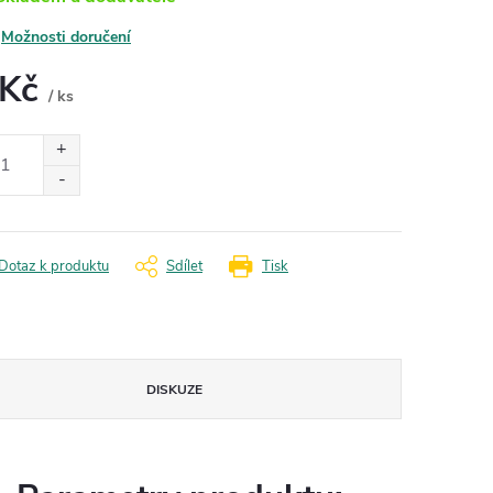
Možnosti doručení
 Kč
/ ks
ná
:
Dotaz k produktu
Sdílet
Tisk
DISKUZE