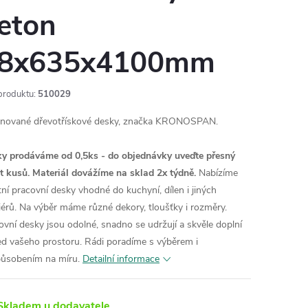
eton
8x635x4100mm
produktu:
510029
nované dřevotřískové desky, značka KRONOSPAN.
y prodáváme od 0,5ks - do objednávky uveďte přesný
t kusů. Materiál dovážíme na sklad 2x týdně.
Nabízíme
itní pracovní desky vhodné do kuchyní, dílen i jiných
riérů. Na výběr máme různé dekory, tloušťky i rozměry.
ovní desky jsou odolné, snadno se udržují a skvěle doplní
ed vašeho prostoru. Rádi poradíme s výběrem i
působením na míru.
Detailní informace
kladem u dodavatele