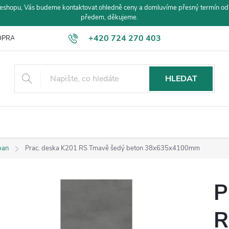
eshopu, Vás budeme kontaktovat ohledně ceny a domluvíme přesný termín od
předem, děkujeme.
+420 724 270 403
PRAVA A PLATBA
HLEDAT
pan
Prac. deska K201 RS Tmavě šedý beton 38x635x4100mm
P
R