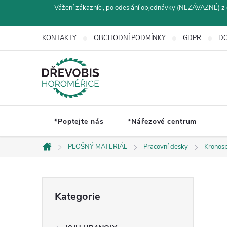
Přejít
Vážení zákazníci, po odeslání objednávky (NEZÁVAZNÉ) z 
na
obsah
KONTAKTY
OBCHODNÍ PODMÍNKY
GDPR
DO
*Poptejte nás
*Nářezové centrum
PLOŠNÝ MATERIÁL
Pracovní desky
Kronos
Domů
P
Přeskočit
Kategorie
kategorie
o