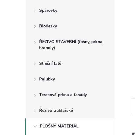
n
Spárovky
e
Biodesky
l
ŘEZIVO STAVEBNÍ (fošny, prkna,
hranoly)
Střešní latě
Palubky
Terasová prkna a fasády
Řezivo truhlářské
PLOŠNÝ MATERIÁL