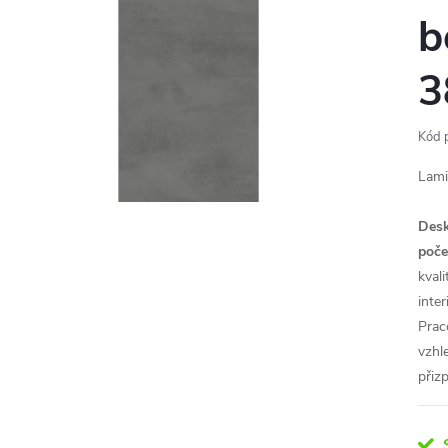
b
3
Kód 
Lami
Desk
poče
kval
inte
Prac
vzhl
přiz
S