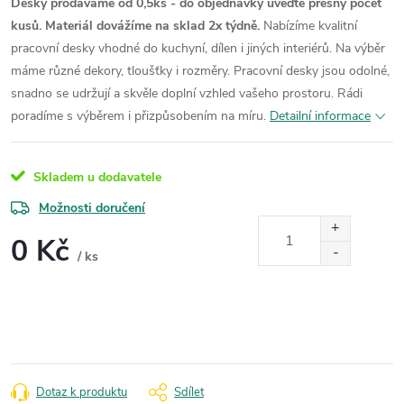
Desky prodáváme od 0,5ks - do objednávky uveďte přesný počet
kusů. Materiál dovážíme na sklad 2x týdně.
Nabízíme kvalitní
pracovní desky vhodné do kuchyní, dílen i jiných interiérů. Na výběr
máme různé dekory, tloušťky i rozměry. Pracovní desky jsou odolné,
snadno se udržují a skvěle doplní vzhled vašeho prostoru. Rádi
poradíme s výběrem i přizpůsobením na míru.
Detailní informace
Skladem u dodavatele
Možnosti doručení
0 Kč
/ ks
Měrná
cena:
Dotaz k produktu
Sdílet