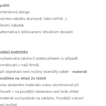
yužití:
 interiérový design
 výroba nábytku (kuchyně, šatní skříně...)
 školní nábytek
 alternativa k dýhovaným/ dřevěným deskám
odací podmínky
 vyžadována záloha či platba předem (v případě
ormátování v naší firmě)
 při objednání není možný okamžitý odběr -
materiál
ovážíme na sklad 2x týdně
 stav dodaného materiálu nutno zkontrolovat při
řevzetí = na pozdější reklamace není brán zřetel
 materiál vychystáván na zakázku. Pozdější vrácení
ení možné