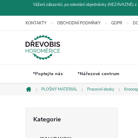
Přejít
Vážení zákazníci, po odeslání objednávky (NEZÁVAZNÉ) z 
na
obsah
KONTAKTY
OBCHODNÍ PODMÍNKY
GDPR
DO
*Poptejte nás
*Nářezové centrum
PLOŠNÝ MATERIÁL
Pracovní desky
Kronos
Domů
P
Přeskočit
Kategorie
kategorie
o