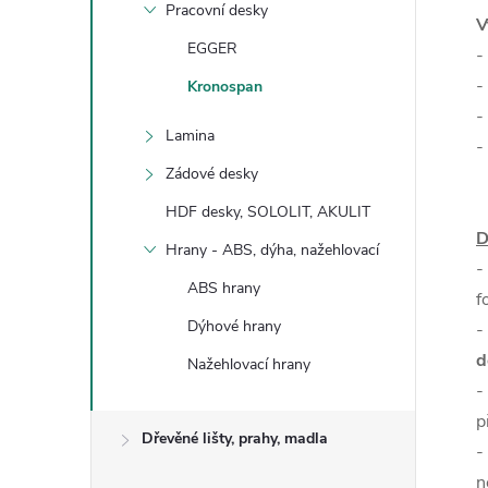
Pracovní desky
V
EGGER
-
-
Kronospan
-
Lamina
-
Zádové desky
HDF desky, SOLOLIT, AKULIT
D
Hrany - ABS, dýha, nažehlovací
-
ABS hrany
f
Dýhové hrany
-
d
Nažehlovací hrany
-
p
Dřevěné lišty, prahy, madla
-
n