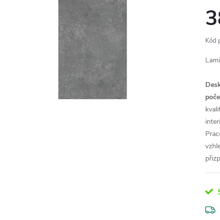
3
Kód 
Lami
Desk
poče
kval
inte
Prac
vzhl
přiz
S