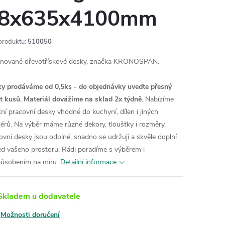
8x635x4100mm
produktu:
510050
nované dřevotřískové desky, značka KRONOSPAN.
y prodáváme od 0,5ks - do objednávky uveďte přesný
t kusů. Materiál dovážíme na sklad 2x týdně.
Nabízíme
itní pracovní desky vhodné do kuchyní, dílen i jiných
riérů. Na výběr máme různé dekory, tloušťky i rozměry.
ovní desky jsou odolné, snadno se udržují a skvěle doplní
ed vašeho prostoru. Rádi poradíme s výběrem i
působením na míru.
Detailní informace
kladem u dodavatele
Možnosti doručení