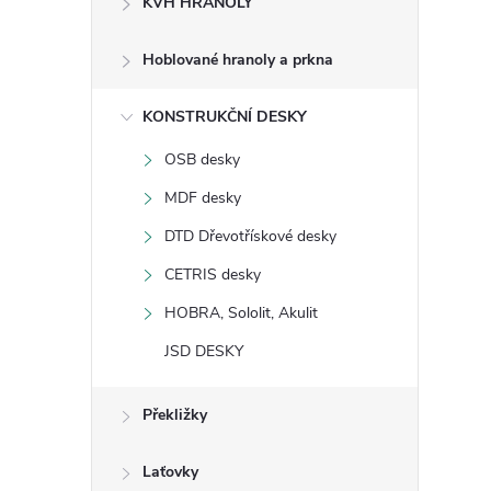
KVH HRANOLY
s
Hoblované hranoly a prkna
t
KONSTRUKČNÍ DESKY
r
OSB desky
a
MDF desky
n
DTD Dřevotřískové desky
CETRIS desky
n
HOBRA, Sololit, Akulit
í
JSD DESKY
p
Překližky
a
Laťovky