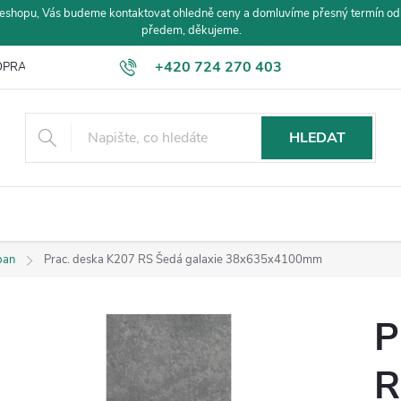
eshopu, Vás budeme kontaktovat ohledně ceny a domluvíme přesný termín od
předem, děkujeme.
+420 724 270 403
PRAVA A PLATBA
HLEDAT
pan
Prac. deska K207 RS Šedá galaxie 38x635x4100mm
P
R