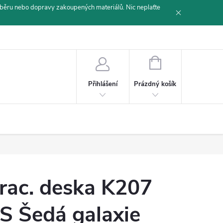
běru nebo dopravy zakoupených materiálů. Nic neplaťte
NÁKUPNÍ
KOŠÍK
Prázdný košík
Přihlášení
rac. deska K207
S Šedá galaxie