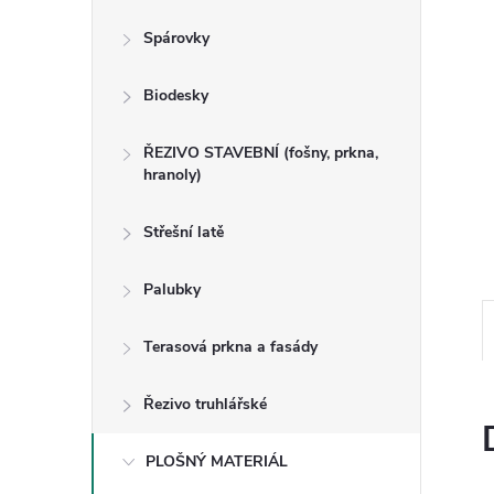
n
Spárovky
e
Biodesky
l
ŘEZIVO STAVEBNÍ (fošny, prkna,
hranoly)
Střešní latě
Palubky
Terasová prkna a fasády
Řezivo truhlářské
PLOŠNÝ MATERIÁL