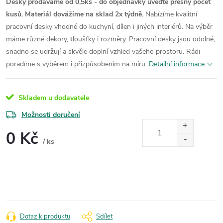
Desky prodáváme od 0,5ks - do objednávky uveďte přesný počet
kusů. Materiál dovážíme na sklad 2x týdně.
Nabízíme kvalitní
pracovní desky vhodné do kuchyní, dílen i jiných interiérů. Na výběr
máme různé dekory, tloušťky i rozměry. Pracovní desky jsou odolné,
snadno se udržují a skvěle doplní vzhled vašeho prostoru. Rádi
poradíme s výběrem i přizpůsobením na míru.
Detailní informace
Skladem u dodavatele
Možnosti doručení
0 Kč
/ ks
Měrná
cena:
Dotaz k produktu
Sdílet