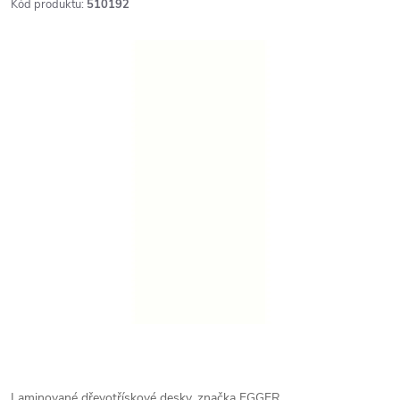
Kód produktu:
510192
Laminované dřevotřískové desky, značka EGGER.