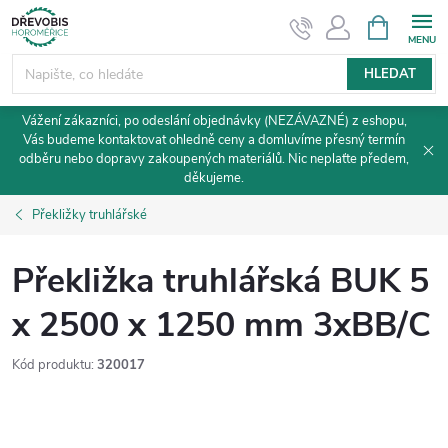
Přejít
NÁKUPNÍ
KOŠÍK
na
obsah
HLEDAT
Vážení zákazníci, po odeslání objednávky (NEZÁVAZNÉ) z eshopu,
Vás budeme kontaktovat ohledně ceny a domluvíme přesný termín
odběru nebo dopravy zakoupených materiálů. Nic neplaťte předem,
děkujeme.
Překližky truhlářské
Překližka truhlářská BUK 5
x 2500 x 1250 mm 3xBB/C
Kód produktu:
320017