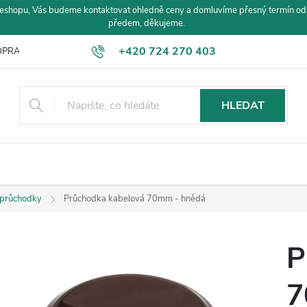
eshopu, Vás budeme kontaktovat ohledně ceny a domluvíme přesný termín od
předem, děkujeme.
+420 724 270 403
PRAVA A PLATBA
HLEDAT
 průchodky
Průchodka kabelová 70mm - hnědá
P
7