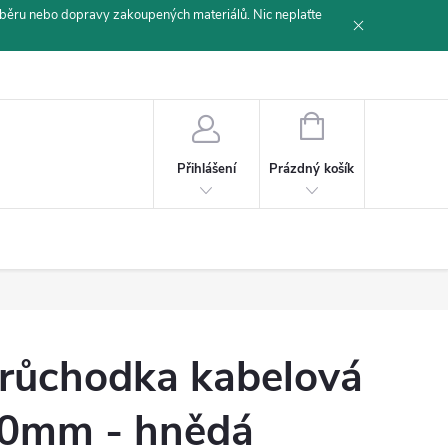
běru nebo dopravy zakoupených materiálů. Nic neplaťte
NÁKUPNÍ
KOŠÍK
Prázdný košík
Přihlášení
růchodka kabelová
0mm - hnědá