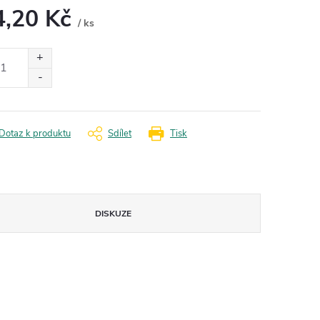
4,20 Kč
/ ks
ná
:
Dotaz k produktu
Sdílet
Tisk
DISKUZE