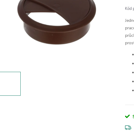
Kód 
Jedn
prac
průc
pros