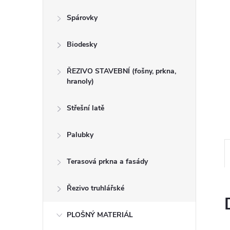
n
Spárovky
e
Biodesky
l
ŘEZIVO STAVEBNÍ (fošny, prkna,
hranoly)
Střešní latě
Palubky
Terasová prkna a fasády
Řezivo truhlářské
PLOŠNÝ MATERIÁL