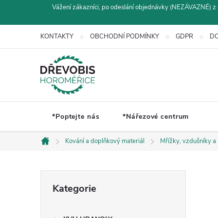
Přejít
Vážení zákazníci, po odeslání objednávky (NEZÁVAZNÉ) z 
na
obsah
KONTAKTY
OBCHODNÍ PODMÍNKY
GDPR
DO
*Poptejte nás
*Nářezové centrum
Kování a doplňkový materiál
Mřížky, vzdušníky a
Domů
P
Přeskočit
Kategorie
kategorie
o