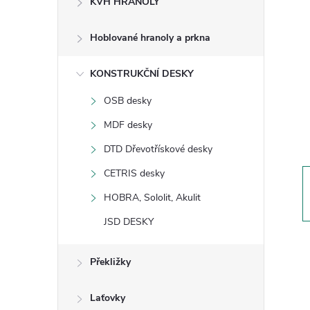
KVH HRANOLY
s
Hoblované hranoly a prkna
t
KONSTRUKČNÍ DESKY
r
OSB desky
a
MDF desky
n
DTD Dřevotřískové desky
CETRIS desky
n
HOBRA, Sololit, Akulit
í
JSD DESKY
p
Překližky
a
Laťovky