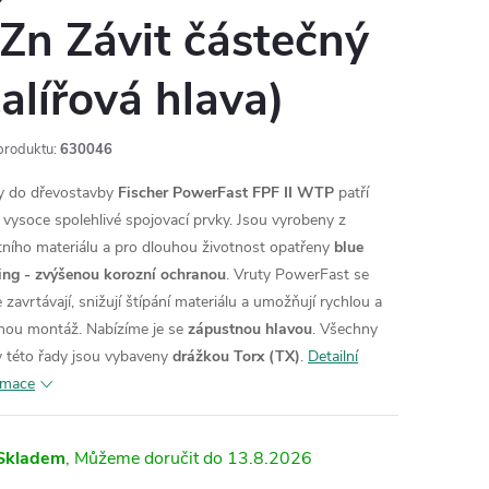
Zn Závit částečný
talířová hlava)
produktu:
630046
y do dřevostavby
Fischer PowerFast FPF II WTP
patří
 vysoce spolehlivé spojovací prvky. Jsou vyrobeny z
itního materiálu a pro dlouhou životnost opatřeny
blue
ing - zvýšenou korozní ochranou
. Vruty PowerFast se
 zavrtávají, snižují štípání materiálu a umožňují rychlou a
nou montáž.
Nabízíme je se
zápustnou hlavou
. Všechny
y této řady jsou vybaveny
drážkou Torx (TX)
.
Detailní
rmace
Skladem
13.8.2026