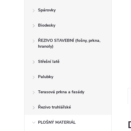
n
Spárovky
e
Biodesky
l
ŘEZIVO STAVEBNÍ (fošny, prkna,
hranoly)
Střešní latě
Palubky
Terasová prkna a fasády
Řezivo truhlářské
PLOŠNÝ MATERIÁL