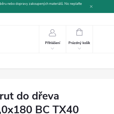
běru nebo dopravy zakoupených materiálů. Nic neplaťte
NÁKUPNÍ
KOŠÍK
Prázdný košík
Přihlášení
rut do dřeva
,0x180 BC TX40