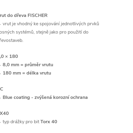
rut do dřeva FISCHER
 vrut
je vhodný ke spojování jednotlivých prvků
osných systémů, stejně jako pro použití do
řevostaveb.
,0 × 180
→
8
,0 mm = průměr vrutu
 180 mm = délka vrutu
C
→
Blue coating - zvýšená korozní ochrana
X40
 typ drážky pro bit
Torx 40