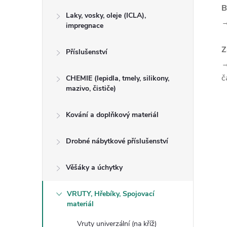
B
Laky, vosky, oleje (ICLA),
impregnace
Z
Příslušenství
→
č
CHEMIE (lepidla, tmely, silikony,
mazivo, čističe)
Kování a doplňkový materiál
Drobné nábytkové příslušenství
Věšáky a úchytky
VRUTY, Hřebíky, Spojovací
materiál
Vruty univerzální (na kříž)