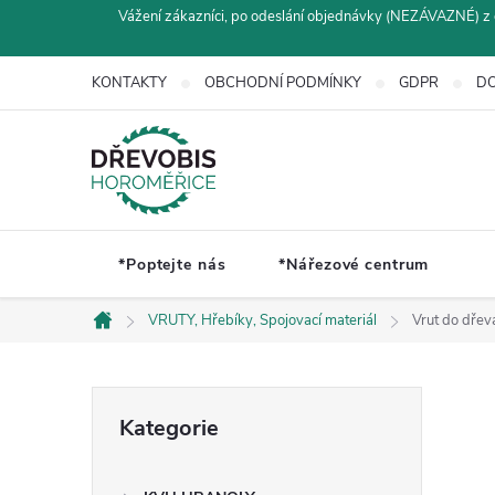
Přejít
Vážení zákazníci, po odeslání objednávky (NEZÁVAZNÉ) z 
na
obsah
KONTAKTY
OBCHODNÍ PODMÍNKY
GDPR
DO
*Poptejte nás
*Nářezové centrum
VRUTY, Hřebíky, Spojovací materiál
Vrut do dřev
Domů
P
Přeskočit
Kategorie
kategorie
o