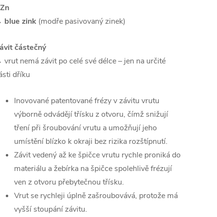
Zn
→
blue zink
(modře pasivovaný zinek)
ávit částečný
 vrut nemá závit po celé své délce – jen na určité
ásti dříku
Inovované patentované frézy v závitu vrutu
výborně odvádějí třísku z otvoru, čímž snižují
tření při šroubování vrutu a umožňují jeho
umístění blízko k okraji bez rizika rozštípnutí.
Závit vedený až ke špičce vrutu rychle proniká do
materiálu a žebírka na špičce spolehlivě frézují
ven z otvoru přebytečnou třísku.
Vrut se rychleji úplně zašroubovává, protože má
vyšší stoupání závitu.