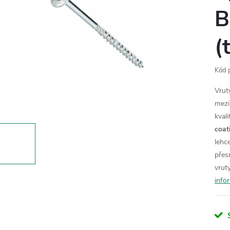
B
(
Kód 
Vrut
mezi
kval
coat
lehce
přes
vrut
info