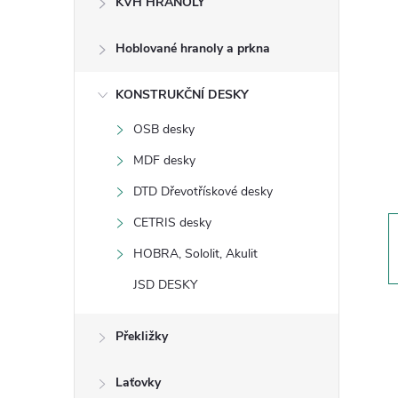
KVH HRANOLY
s
Hoblované hranoly a prkna
t
KONSTRUKČNÍ DESKY
r
OSB desky
a
MDF desky
n
DTD Dřevotřískové desky
CETRIS desky
n
HOBRA, Sololit, Akulit
í
JSD DESKY
p
Překližky
a
Laťovky