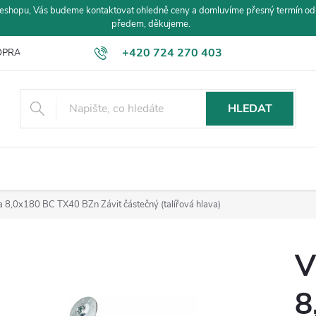
eshopu, Vás budeme kontaktovat ohledně ceny a domluvíme přesný termín od
předem, děkujeme.
+420 724 270 403
PRAVA A PLATBA
HLEDAT
a 8,0x180 BC TX40 BZn Závit částečný (talířová hlava)
V
8