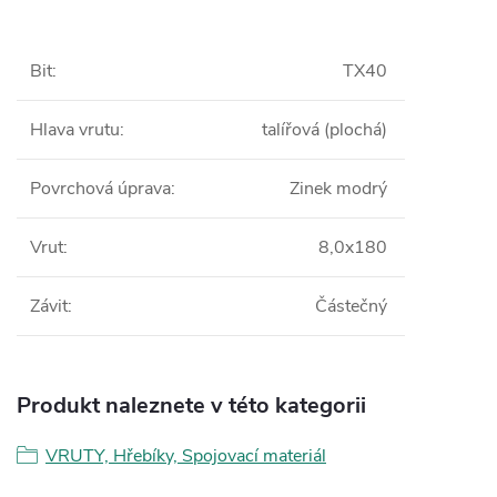
Bit
:
TX40
Hlava vrutu
:
talířová (plochá)
Povrchová úprava
:
Zinek modrý
Vrut
:
8,0x180
Závit
:
Částečný
Produkt naleznete v této kategorii
VRUTY, Hřebíky, Spojovací materiál