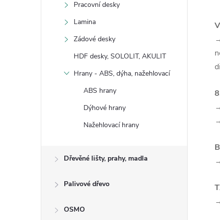
Pracovní desky
Lamina
V
→
Zádové desky
n
HDF desky, SOLOLIT, AKULIT
d
Hrany - ABS, dýha, nažehlovací
ABS hrany
8
Dýhové hrany
→
Nažehlovací hrany
B
Dřevěné lišty, prahy, madla
Palivové dřevo
T
→
OSMO